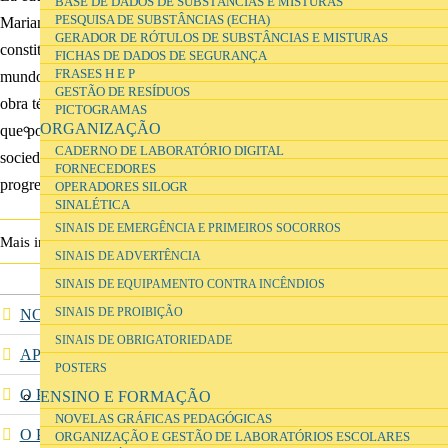
BASE DE DADOS DE SUBSTÂNCIAS E MISTURAS
PESQUISA DE SUBSTÂNCIAS (ECHA)
Mariano Fernández Enguita,
GERADOR DE RÓTULOS DE SUBSTÂNCIAS E MISTURAS
constituye un ambicioso y documentado análisis de los retos que el
FICHAS DE DADOS DE SEGURANÇA
FRASES H E P
mundo de nuestros días plantea a la educación institucional. No es una
GESTÃO DE RESÍDUOS
obra técnica ni circunscrita a los profesionales de la enseñanza, sino
PICTOGRAMAS
ORGANIZAÇÃO
que por su amplitud puede contribuir a la reflexión, ya viva en nuestra
CADERNO DE LABORATÓRIO DIGITAL
sociedad, sobre el papel de la educación como factor de cohesión y
FORNECEDORES
progreso.
OPERADORES SILOGR
SINALÉTICA
SINAIS DE EMERGÊNCIA E PRIMEIROS SOCORROS
La educación en la Encrucijada
Mais informação
SINAIS DE ADVERTÊNCIA
SINAIS DE EQUIPAMENTO CONTRA INCÊNDIOS
NOTÍCIAS
SINAIS DE PROIBIÇÃO
SINAIS DE OBRIGATORIEDADE
APRESENTAÇÃO
POSTERS
O PASSADO
ENSINO E FORMAÇÃO
NOVELAS GRÁFICAS PEDAGÓGICAS
O PROGRAMA DA PARQUE ESCOLAR EPE
ORGANIZAÇÃO E GESTÃO DE LABORATÓRIOS ESCOLARES