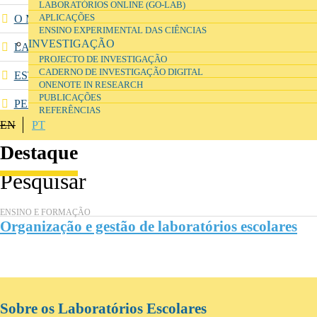
LABORATÓRIOS ONLINE (GO-LAB)
O MODELO PROPOSTO PARA O PROGRAMA
APLICAÇÕES
ENSINO EXPERIMENTAL DAS CIÊNCIAS
INVESTIGAÇÃO
LABORATÓRIOS INTERVENCIONADOS
PROJECTO DE INVESTIGAÇÃO
CADERNO DE INVESTIGAÇÃO DIGITAL
ESTÚDIOS DE APRENDIZAGEM DE CIÊNCIAS
ONENOTE IN RESEARCH
PUBLICAÇÕES
PERGUNTAS FREQUENTES
REFERÊNCIAS
EN
PT
Destaque
ENSINO E FORMAÇÃO
Organização e gestão de laboratórios escolares
Sobre os Laboratórios Escolares