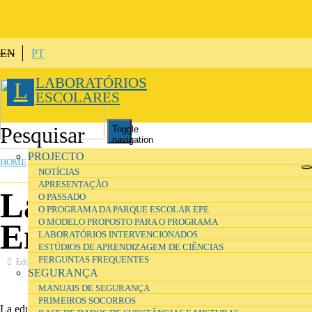
Skip to main content
EN
PT
LABORATÓRIOS
L
ESCOLARES
Toggle
navigation
PROJECTO
HOME
»
PROJETO
»
NOTÍCIAS
NOTÍCIAS
APRESENTAÇÃO
La educación en la
O PASSADO
O PROGRAMA DA PARQUE ESCOLAR EPE
O MODELO PROPOSTO PARA O PROGRAMA
Encrucijada
LABORATÓRIOS INTERVENCIONADOS
ESTÚDIOS DE APRENDIZAGEM DE CIÊNCIAS
PERGUNTAS FREQUENTES
Educação
SEGURANÇA
MANUAIS DE SEGURANÇA
PRIMEIROS SOCORROS
La educación en la encrucijada, de