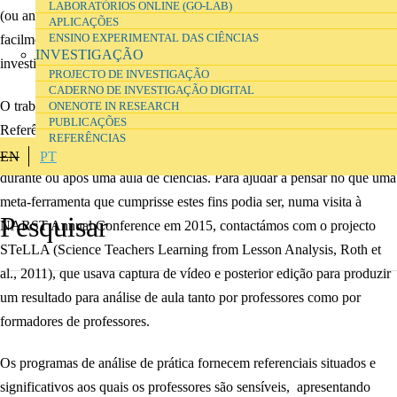
LABORATÓRIOS ONLINE (GO-LAB)
(ou antes e depois), fácil de aprender, e cujos produtos fossem
APLICAÇÕES
facilmente manipuláveis por professores e aluno sem formação em
ENSINO EXPERIMENTAL DAS CIÊNCIAS
INVESTIGAÇÃO
investigação com QDAS.
PROJECTO DE INVESTIGAÇÃO
CADERNO DE INVESTIGAÇÃO DIGITAL
O trabalho de Millar (ver referência Millar, 2010, na página
ONENOTE IN RESEARCH
PUBLICAÇÕES
Referências) não teve a preocupação de capturar actividades para
REFERÊNCIAS
análise posterior, fornecendo listas de verificação para preencher
EN
PT
durante ou após uma aula de ciências. Para ajudar a pensar no que uma
meta-ferramenta que cumprisse estes fins podia ser, numa visita à
NARST Annual Conference em 2015, contactámos com o projecto
STeLLA (Science Teachers Learning from Lesson Analysis, Roth et
al., 2011), que usava captura de vídeo e posterior edição para produzir
um resultado para análise de aula tanto por professores como por
formadores de professores.
Os programas de análise de prática fornecem referenciais situados e
significativos aos quais os professores são sensíveis, apresentando