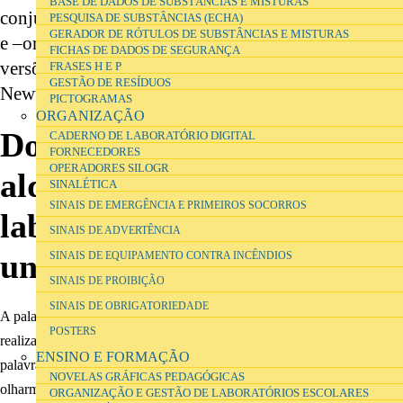
BASE DE DADOS DE SUBSTÂNCIAS E MISTURAS
conjunção das palavras labor (trabalho), orare (orar)
PESQUISA DE SUBSTÂNCIAS (ECHA)
GERADOR DE RÓTULOS DE SUBSTÂNCIAS E MISTURAS
e –orium, pelo menos se olharmos para as suas
FICHAS DE DADOS DE SEGURANÇA
versões alquímicas, desde Geber no século VIII a
FRASES H E P
GESTÃO DE RESÍDUOS
Newton e Boyle no século XVII.
PICTOGRAMAS
ORGANIZAÇÃO
Dos laboratórios
CADERNO DE LABORATÓRIO DIGITAL
FORNECEDORES
OPERADORES SILOGR
alquímicos aos
SINALÉTICA
SINAIS DE EMERGÊNCIA E PRIMEIROS SOCORROS
laboratórios de ensino
SINAIS DE ADVERTÊNCIA
universitário da Química
SINAIS DE EQUIPAMENTO CONTRA INCÊNDIOS
SINAIS DE PROIBIÇÃO
SINAIS DE OBRIGATORIEDADE
A palavra laboratório, do latim laborare (trabalhar) e –orium (local para
POSTERS
realizar esse trabalho), pode também ser lida como uma conjunção das
ENSINO E FORMAÇÃO
palavras labor (trabalho), orare (orar) e –orium, pelo menos se
NOVELAS GRÁFICAS PEDAGÓGICAS
olharmos para as suas versões alquímicas, desde Geber no século VIII
ORGANIZAÇÃO E GESTÃO DE LABORATÓRIOS ESCOLARES