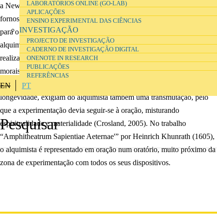
LABORATÓRIOS ONLINE (GO-LAB)
a Newton e Boyle no século XVII. Na Alquimia, os laboratórios e
APLICAÇÕES
fornos tinham grande importância, tentando acelerar o aperfeiçoamento
ENSINO EXPERIMENTAL DAS CIÊNCIAS
INVESTIGAÇÃO
para o qual a Natureza tendencialmente caminharia. Robert Boyle, um
PROJECTO DE INVESTIGAÇÃO
alquimista, sugeriu por exemplo que as experiências deveriam ser
CADERNO DE INVESTIGAÇÃO DIGITAL
realizadas aos domingos, numa espécie de culto divino. As implicações
ONENOTE IN RESEARCH
PUBLICAÇÕES
morais da Grande obra, com uma parte sólida e uma parte líquida,
REFERÊNCIAS
responsáveis pela transmutação do chumbo em ouro e pelo aumento da
EN
PT
longevidade, exigiam do alquimista também uma transmutação, pelo
que a experimentação devia seguir-se à oração, misturando
espiritualidade e materialidade (Crosland, 2005). No trabalho
“Amphitheatrum Sapientiae Aeternae'” por Heinrich Khunrath (1605),
o alquimista é representado em oração num oratório, muito próximo da
zona de experimentação com todos os seus dispositivos.