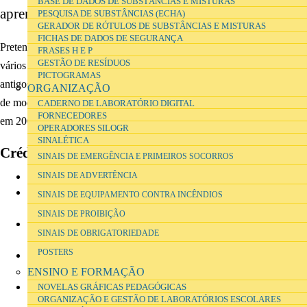
BASE DE DADOS DE SUBSTÂNCIAS E MISTURAS
aprendizagem das ciências.
PESQUISA DE SUBSTÂNCIAS (ECHA)
GERADOR DE RÓTULOS DE SUBSTÂNCIAS E MISTURAS
FICHAS DE DADOS DE SEGURANÇA
Pretende ser útil a todos os interessados em educação em Ciências, em
FRASES H E P
GESTÃO DE RESÍDUOS
vários níveis de escolaridade e em todo o tipo de laboratórios escolares,
PICTOGRAMAS
antigos ou novos, tendo sido criado inicialmente no âmbito do projecto
ORGANIZAÇÃO
de modernização do parque escolar das escolas secundárias iniciado
CADERNO DE LABORATÓRIO DIGITAL
FORNECEDORES
em 2007 em Portugal.
OPERADORES SILOGR
SINALÉTICA
Créditos e agradecimentos
SINAIS DE EMERGÊNCIA E PRIMEIROS SOCORROS
Tiago Santos - Webdesign e programação;
SINAIS DE ADVERTÊNCIA
Luís Barbeiro - Desenvolvimento dos conceitos de cadernos de
SINAIS DE EQUIPAMENTO CONTRA INCÊNDIOS
investigação digitais e novelas gráficas pedagógicas;
SINAIS DE PROIBIÇÃO
Margarida Gaspar - Desenvolvimento de novelas gráficas
SINAIS DE OBRIGATORIEDADE
pedagógicas;
POSTERS
Susana Vicente - Desenvolvimento de novelas gráficas
pedagógicas;
ENSINO E FORMAÇÃO
Cecília Silva - Desenvolvimento de rótulos, inventários, stocks
NOVELAS GRÁFICAS PEDAGÓGICAS
ORGANIZAÇÃO E GESTÃO DE LABORATÓRIOS ESCOLARES
de substâncias e ensaio de soluções de organização e gestão de