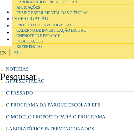
LABORATÓRIOS ONLINE (GO-LAB)
laboratórios;
APLICAÇÕES
Cristina Azeredo - Desenvolvimento de rótulos;
ENSINO EXPERIMENTAL DAS CIÊNCIAS
INVESTIGAÇÃO
Nuno Pacheco - Programação do gerador de rótulos;
PROJECTO DE INVESTIGAÇÃO
André Pereira - Modelação 3D e ilustrações;
CADERNO DE INVESTIGAÇÃO DIGITAL
Beu beu studio - Ilustrações e logótipo;
ONENOTE IN RESEARCH
Pedro Carvalho - Modelação 3D;
PUBLICAÇÕES
Marília Asêncio - Desenvolvimento de um modelo de
REFERÊNCIAS
EN
PT
organização e gestão de laboratórios.
NOTÍCIAS
APRESENTAÇÃO
O PASSADO
O PROGRAMA DA PARQUE ESCOLAR EPE
O MODELO PROPOSTO PARA O PROGRAMA
LABORATÓRIOS INTERVENCIONADOS