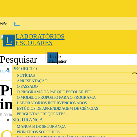
Skip to main content
EN
PT
LABORATÓRIOS
L
ESCOLARES
Toggle
navigation
YOU ARE HERE
PROJECTO
HOME
NOTÍCIAS
APRESENTAÇÃO
Projecto de
O PASSADO
O PROGRAMA DA PARQUE ESCOLAR EPE
O MODELO PROPOSTO PARA O PROGRAMA
investigação
LABORATÓRIOS INTERVENCIONADOS
ESTÚDIOS DE APRENDIZAGEM DE CIÊNCIAS
PERGUNTAS FREQUENTES
30 July 2016
Investigação
SEGURANÇA
MANUAIS DE SEGURANÇA
O
projecto Atitudes, Expectativas e Práticas nos
PRIMEIROS SOCORROS