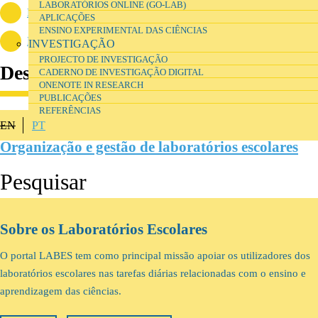
LABORATÓRIOS ONLINE (GO-LAB)
Project Chart (2012)
(143.41 KB)
APLICAÇÕES
ENSINO EXPERIMENTAL DAS CIÊNCIAS
Dados recolhidos no inquérito por questionário
(36.54 KB)
INVESTIGAÇÃO
PROJECTO DE INVESTIGAÇÃO
Destaque
CADERNO DE INVESTIGAÇÃO DIGITAL
ONENOTE IN RESEARCH
PUBLICAÇÕES
REFERÊNCIAS
EN
PT
ENSINO E FORMAÇÃO
Organização e gestão de laboratórios escolares
Sobre os Laboratórios Escolares
O portal LABES tem como principal missão apoiar os utilizadores dos
laboratórios escolares nas tarefas diárias relacionadas com o ensino e
aprendizagem das ciências.