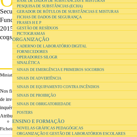
BASE DE DADOS DE SUBSTÂNCIAS E MISTURAS
novos laboratórios escolares do Ensino
PESQUISA DE SUBSTÂNCIAS (ECHA)
Secundário foi um projecto financiado pela
GERADOR DE RÓTULOS DE SUBSTÂNCIAS E MISTURAS
FICHAS DE DADOS DE SEGURANÇA
Fundação para a Ciência e Tecnologia entre 2013-
FRASES H E P
2015, cujos documentos e resultados poderá
GESTÃO DE RESÍDUOS
PICTOGRAMAS
consultar nesta secção.
ORGANIZAÇÃO
CADERNO DE LABORATÓRIO DIGITAL
FORNECEDORES
OPERADORES SILOGR
SINALÉTICA
SINAIS DE EMERGÊNCIA E PRIMEIROS SOCORROS
Miniatura do poster
SINAIS DE ADVERTÊNCIA
SINAIS DE EQUIPAMENTO CONTRA INCÊNDIOS
Nos ficheiros em baixo, poderá consultar um breve resumo do projecto
SINAIS DE PROIBIÇÃO
de investigação e a folha de cálculo com os dados recolhidos no
SINAIS DE OBRIGATORIEDADE
inquérito por questionário, sob uma licença Creative Commons
POSTERS
Atribuição.
ENSINO E FORMAÇÃO
NOVELAS GRÁFICAS PEDAGÓGICAS
Ficheiros
ORGANIZAÇÃO E GESTÃO DE LABORATÓRIOS ESCOLARES