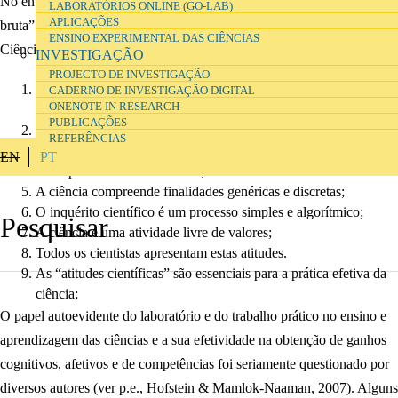
No entanto, este ideal de trabalho prático depara-se com a “força
LABORATÓRIOS ONLINE (GO-LAB)
APLICAÇÕES
bruta” da realidade escolar, que reflete alguns dos mitos sobre a
ENSINO EXPERIMENTAL DAS CIÊNCIAS
Ciência e os cientistas, de acordo com Hodson (1998, p. 95):
INVESTIGAÇÃO
PROJECTO DE INVESTIGAÇÃO
A observação fornece acesso direto e confiável que assegura o
CADERNO DE INVESTIGAÇÃO DIGITAL
ONENOTE IN RESEARCH
conhecimento;
PUBLICAÇÕES
A ciência começa na observação;
REFERÊNCIAS
A ciência procede via indução;
EN
PT
As experiências são decisivas;
A ciência compreende finalidades genéricas e discretas;
O inquérito científico é um processo simples e algorítmico;
A ciência é uma atividade livre de valores;
Todos os cientistas apresentam estas atitudes.
As “atitudes científicas” são essenciais para a prática efetiva da
ciência;
O papel autoevidente do laboratório e do trabalho prático no ensino e
aprendizagem das ciências e a sua efetividade na obtenção de ganhos
cognitivos, afetivos e de competências foi seriamente questionado por
diversos autores (ver p.e., Hofstein & Mamlok-Naaman, 2007). Alguns