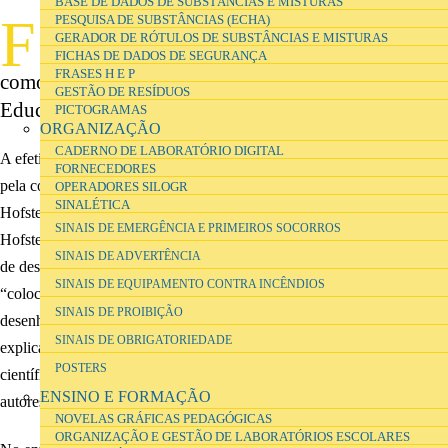
BASE DE DADOS DE SUBSTÂNCIAS E MISTURAS
F
PESQUISA DE SUBSTÂNCIAS (ECHA)
ará sentido manter o cânone do laboratório e do
GERADOR DE RÓTULOS DE SUBSTÂNCIAS E MISTURAS
trabalho prático (e laboratorial e experimental)
FICHAS DE DADOS DE SEGURANÇA
FRASES H E P
como referências de espaço e de atividade na
GESTÃO DE RESÍDUOS
Educação em Ciências?
PICTOGRAMAS
ORGANIZAÇÃO
CADERNO DE LABORATÓRIO DIGITAL
A efetividade do trabalho prático foi já investigada com profundidade
FORNECEDORES
pela comunidade de investigação em Educação em Ciências (p.e.,
OPERADORES SILOGR
SINALÉTICA
Hofstein & Lunetta, 1982, 2004; Lazarowitz & Tamir, 1994; Lunetta,
SINAIS DE EMERGÊNCIA E PRIMEIROS SOCORROS
Hofstein, & Clough, 2007). Atividades no laboratório têm o potencial
SINAIS DE ADVERTÊNCIA
de desenvolver as capacidades e competências dos alunos como sejam:
SINAIS DE EQUIPAMENTO CONTRA INCÊNDIOS
“colocar questões orientadas cientificamente, formar hipóteses,
SINAIS DE PROIBIÇÃO
desenhar e conduzir investigações científicas, formular e rever
SINAIS DE OBRIGATORIEDADE
explicações científicas, e comunicar e defender argumentos
POSTERS
científicos”. (Hofstein & Mamlok-Naaman, 2007, p. 106, tradução dos
ENSINO E FORMAÇÃO
autores)
NOVELAS GRÁFICAS PEDAGÓGICAS
ORGANIZAÇÃO E GESTÃO DE LABORATÓRIOS ESCOLARES