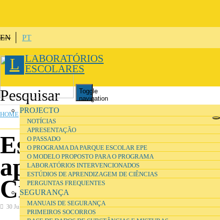
Skip to main content
EN
PT
LABORATÓRIOS
L
ESCOLARES
Toggle
navigation
YOU ARE HERE
PROJECTO
HOME
NOTÍCIAS
APRESENTAÇÃO
Estúdios de
O PASSADO
O PROGRAMA DA PARQUE ESCOLAR EPE
O MODELO PROPOSTO PARA O PROGRAMA
aprendizagem de
LABORATÓRIOS INTERVENCIONADOS
ESTÚDIOS DE APRENDIZAGEM DE CIÊNCIAS
Ciências
PERGUNTAS FREQUENTES
SEGURANÇA
MANUAIS DE SEGURANÇA
30 July 2016
Ensino e Formação
PRIMEIROS SOCORROS