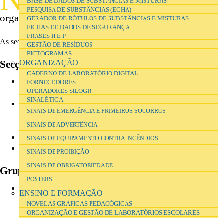
BASE DE DADOS DE SUBSTÂNCIAS E MISTURAS
encontrar toda a informação essencial para
PESQUISA DE SUBSTÂNCIAS (ECHA)
organização e gestão dos laboratórios escolares.
GERADOR DE RÓTULOS DE SUBSTÂNCIAS E MISTURAS
FICHAS DE DADOS DE SEGURANÇA
FRASES H E P
As secções deste caderno relevantes para a organização e gestão são:
GESTÃO DE RESÍDUOS
PICTOGRAMAS
Secções
ORGANIZAÇÃO
CADERNO DE LABORATÓRIO DIGITAL
Gestão diária - secção de entrada no caderno de laboratório
FORNECEDORES
OPERADORES SILOGR
digital, com toda a informação para consulta rápida no dia-a-dia
SINALÉTICA
Inventário - com toda a informação sobre inventário de materiais
SINAIS DE EMERGÊNCIA E PRIMEIROS SOCORROS
e equipamentos, stocks de substâncias e misturas e informação
SINAIS DE ADVERTÊNCIA
para organização e gestão de substâncias e misturas
Gestão ambiental - com informação sobre gestão de resíduos
SINAIS DE EQUIPAMENTO CONTRA INCÊNDIOS
Sinalética - com etiquetas, rótulos, símbolos e posters úteis nos
SINAIS DE PROIBIÇÃO
laboratórios escolares
SINAIS DE OBRIGATORIEDADE
Grupos de secções
POSTERS
Actividades laboratoriais - com cada secção dedicada a uma
ENSINO E FORMAÇÃO
disciplina por ano curricular, contém protocolos e informação de
NOVELAS GRÁFICAS PEDAGÓGICAS
apoio às respectivas actividades laboratoriais
ORGANIZAÇÃO E GESTÃO DE LABORATÓRIOS ESCOLARES