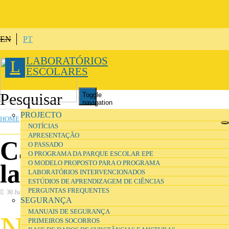
Skip to main content
EN
PT
LABORATÓRIOS
L
ESCOLARES
Toggle
navigation
YOU ARE HERE
PROJECTO
HOME
NOTÍCIAS
APRESENTAÇÃO
Caderno de
O PASSADO
O PROGRAMA DA PARQUE ESCOLAR EPE
O MODELO PROPOSTO PARA O PROGRAMA
laboratório digital
LABORATÓRIOS INTERVENCIONADOS
ESTÚDIOS DE APRENDIZAGEM DE CIÊNCIAS
PERGUNTAS FREQUENTES
30 July 2016
Organização
SEGURANÇA
MANUAIS DE SEGURANÇA
N
o caderno de laboratório digital pode
PRIMEIROS SOCORROS