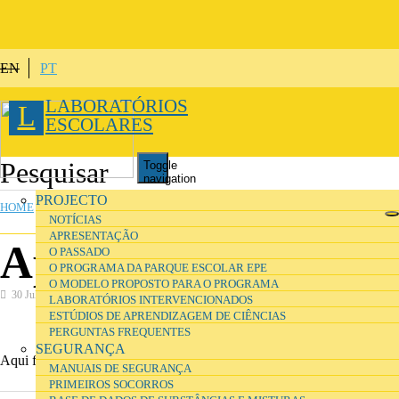
Skip to main content
EN
PT
LABORATÓRIOS
L
ESCOLARES
Toggle
navigation
YOU ARE HERE
PROJECTO
HOME
NOTÍCIAS
APRESENTAÇÃO
Aplicações
O PASSADO
O PROGRAMA DA PARQUE ESCOLAR EPE
O MODELO PROPOSTO PARA O PROGRAMA
30 July 2016
Ensino e Formação
LABORATÓRIOS INTERVENCIONADOS
ESTÚDIOS DE APRENDIZAGEM DE CIÊNCIAS
PERGUNTAS FREQUENTES
SEGURANÇA
Aqui fica uma lista de aplicações úteis para o ensino das ciências.
MANUAIS DE SEGURANÇA
PRIMEIROS SOCORROS