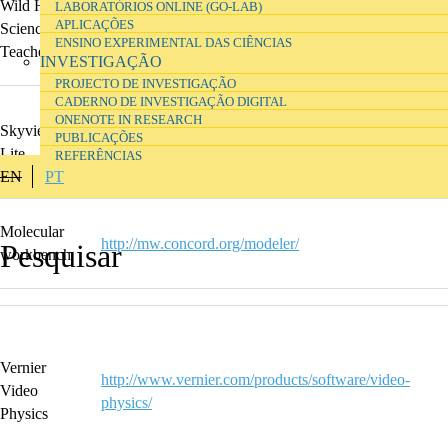
Wild Haired
LABORATÓRIOS ONLINE (GO-LAB)
APLICAÇÕES
Science
https://whscience.org
ENSINO EXPERIMENTAL DAS CIÊNCIAS
Teacher
INVESTIGAÇÃO
PROJECTO DE INVESTIGAÇÃO
CADERNO DE INVESTIGAÇÃO DIGITAL
ONENOTE IN RESEARCH
Skyview
https://play.google.com/store/apps/details?
PUBLICAÇÕES
Lite
id=com.t11.skyviewfree&hl=en_US&gl=US
REFERÊNCIAS
EN
PT
Molecular
http://mw.concord.org/modeler/
workbench
Vernier
http://www.vernier.com/products/software/video-
Video
physics/
Physics