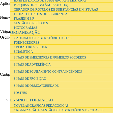
BASE DE DADOS DE SUBSTÂNCIAS E MISTURAS
Aplicação
URL
PESQUISA DE SUBSTÂNCIAS (ECHA)
GERADOR DE RÓTULOS DE SUBSTÂNCIAS E MISTURAS
FICHAS DE DADOS DE SEGURANÇA
Numworks
https://www.numworks.com/simulator/
FRASES H E P
GESTÃO DE RESÍDUOS
PICTOGRAMAS
Virtual
ORGANIZAÇÃO
https://demonstrations.wolfram.com/VirtualOscilloscop
Oscilloscope
CADERNO DE LABORATÓRIO DIGITAL
FORNECEDORES
OPERADORES SILOGR
SINALÉTICA
SINAIS DE EMERGÊNCIA E PRIMEIROS SOCORROS
SINAIS DE ADVERTÊNCIA
SINAIS DE EQUIPAMENTO CONTRA INCÊNDIOS
Curtipot
http://www.iq.usp.br/gutz/Curtipot.html
SINAIS DE PROIBIÇÃO
SINAIS DE OBRIGATORIEDADE
POSTERS
ENSINO E FORMAÇÃO
NOVELAS GRÁFICAS PEDAGÓGICAS
ORGANIZAÇÃO E GESTÃO DE LABORATÓRIOS ESCOLARES