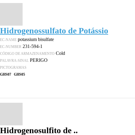
Hidrogenossulfato de Potássio
potassium bisulfate
EC-NAME
231-594-1
EC-NUMBER
Cold
CÓDIGO DE ARMAZENAMENTO
PERIGO
PALAVRA-SINAL
PICTOGRAMAS
GHS07
GHS05
Hidrogenosulfito de ..