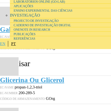
LABORATÓRIOS ONLINE (GO-LAB)
APLICAÇÕES
ENSINO EXPERIMENTAL DAS CIÊNCIAS
INVESTIGAÇÃO
PROJECTO DE INVESTIGAÇÃO
CADERNO DE INVESTIGAÇÃO DIGITAL
Galactose
ONENOTE IN RESEARCH
PUBLICAÇÕES
galactose
EC-NAME
REFERÊNCIAS
200-416-4
EC-NUMBER
EN
PT
GOrg
CÓDIGO DE ARMAZENAMENTO
Glicerina Ou Glicerol
propan-1,2,3-triol
EC-NAME
200-289-5
EC-NUMBER
GOrg
CÓDIGO DE ARMAZENAMENTO