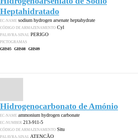
Hidrogenoarseniato de Sódio
Heptahidratado
sodium hydrogen arsenate heptahydrate
EC-NAME
Cyl
CÓDIGO DE ARMAZENAMENTO
PERIGO
PALAVRA-SINAL
PICTOGRAMAS
GHS05
GHS08
GHS09
Hidrogenocarbonato de Amónio
ammonium hydrogen carbonate
EC-NAME
213-911-5
EC-NUMBER
Situ
CÓDIGO DE ARMAZENAMENTO
ATENÇÃO
PALAVRA-SINAL