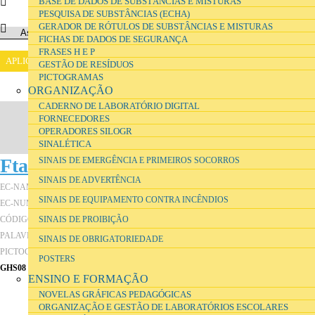
BASE DE DADOS DE SUBSTÂNCIAS E MISTURAS
PESQUISA DE SUBSTÂNCIAS (ECHA)
GERADOR DE RÓTULOS DE SUBSTÂNCIAS E MISTURAS
FICHAS DE DADOS DE SEGURANÇA
FRASES H E P
GESTÃO DE RESÍDUOS
PICTOGRAMAS
ORGANIZAÇÃO
CADERNO DE LABORATÓRIO DIGITAL
FORNECEDORES
OPERADORES SILOGR
SINALÉTICA
Ftalato de Di-Butilo
SINAIS DE EMERGÊNCIA E PRIMEIROS SOCORROS
SINAIS DE ADVERTÊNCIA
dibutyl phthalate
EC-NAME
SINAIS DE EQUIPAMENTO CONTRA INCÊNDIOS
201-557-4
EC-NUMBER
T
CÓDIGO DE ARMAZENAMENTO
SINAIS DE PROIBIÇÃO
PERIGO
PALAVRA-SINAL
SINAIS DE OBRIGATORIEDADE
PICTOGRAMAS
POSTERS
GHS08
GHS09
ENSINO E FORMAÇÃO
NOVELAS GRÁFICAS PEDAGÓGICAS
ORGANIZAÇÃO E GESTÃO DE LABORATÓRIOS ESCOLARES