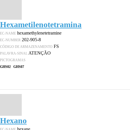
Hexametilenotetramina
hexamethylenetetramine
EC-NAME
202-905-8
EC-NUMBER
FS
CÓDIGO DE ARMAZENAMENTO
ATENÇÃO
PALAVRA-SINAL
PICTOGRAMAS
GHS02
GHS07
Hexano
hexane
EC-NAME