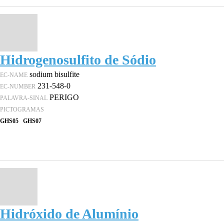
Hidrogenosulfito de Sódio
sodium bisulfite
EC-NAME
231-548-0
EC-NUMBER
PERIGO
PALAVRA-SINAL
PICTOGRAMAS
GHS05
GHS07
Hidróxido de Alumínio