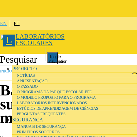
Passar para o conteúdo principal
EN
PT
LABORATÓRIOS
L
ESCOLARES
Toggle
navigation
ESTÁ AQUI
PROJECTO
INÍCIO
»
SEGURANÇA
NOTÍCIAS
APRESENTAÇÃO
Base de dados de
O PASSADO
O PROGRAMA DA PARQUE ESCOLAR EPE
O MODELO PROPOSTO PARA O PROGRAMA
substâncias e
LABORATÓRIOS INTERVENCIONADOS
ESTÚDIOS DE APRENDIZAGEM DE CIÊNCIAS
misturas
PERGUNTAS FREQUENTES
SEGURANÇA
MANUAIS DE SEGURANÇA
PRIMEIROS SOCORROS