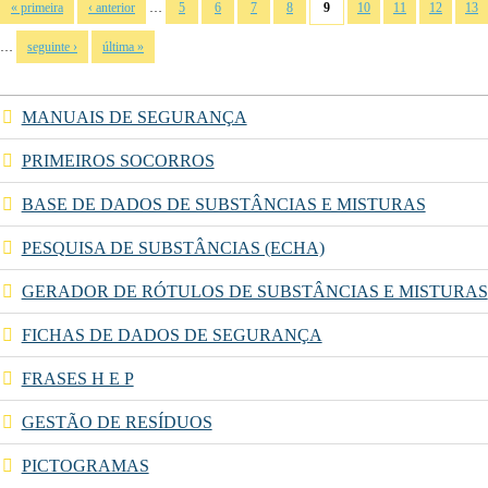
Páginas
…
« primeira
‹ anterior
5
6
7
8
9
10
11
12
13
…
seguinte ›
última »
MANUAIS DE SEGURANÇA
PRIMEIROS SOCORROS
BASE DE DADOS DE SUBSTÂNCIAS E MISTURAS
PESQUISA DE SUBSTÂNCIAS (ECHA)
GERADOR DE RÓTULOS DE SUBSTÂNCIAS E MISTURAS
FICHAS DE DADOS DE SEGURANÇA
FRASES H E P
GESTÃO DE RESÍDUOS
PICTOGRAMAS