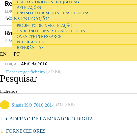
Resíduos
LABORATÓRIOS ONLINE (GO-LAB)
APLICAÇÕES
Abril de 2016
EDIÇÃO
ENSINO EXPERIMENTAL DAS CIÊNCIAS
Website
INVESTIGAÇÃO
PROJECTO DE INVESTIGAÇÃO
CADERNO DE INVESTIGAÇÃO DIGITAL
Rótulos de substâncias e misturas
ONENOTE IN RESEARCH
Website
PUBLICAÇÕES
REFERÊNCIAS
EN
PT
Dossiers
Abril de 2016
EDIÇÃO
Descarregar ficheiro
(9.47 KB)
Ficheiros
Sinais ISO 7010:2014
(236.53 KB)
CADERNO DE LABORATÓRIO DIGITAL
FORNECEDORES