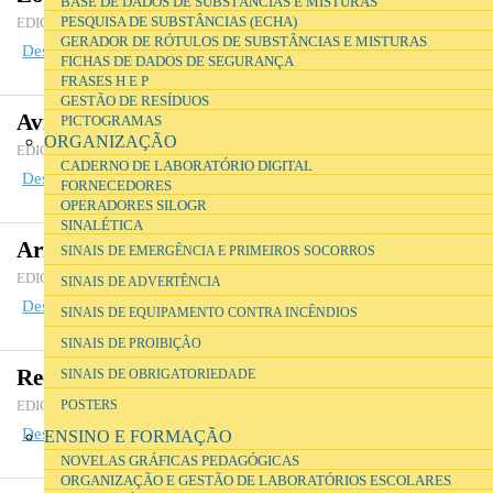
BASE DE DADOS DE SUBSTÂNCIAS E MISTURAS
Abril de 2016
PESQUISA DE SUBSTÂNCIAS (ECHA)
EDIÇÃO
GERADOR DE RÓTULOS DE SUBSTÂNCIAS E MISTURAS
Descarregar ficheiro
(39 KB)
FICHAS DE DADOS DE SEGURANÇA
FRASES H E P
GESTÃO DE RESÍDUOS
Avisos (tabuleiros)
PICTOGRAMAS
ORGANIZAÇÃO
Abril de 2016
EDIÇÃO
CADERNO DE LABORATÓRIO DIGITAL
Descarregar ficheiro
(48.92 KB)
FORNECEDORES
OPERADORES SILOGR
SINALÉTICA
Armários e módulos de arrumação
SINAIS DE EMERGÊNCIA E PRIMEIROS SOCORROS
Abril de 2016
EDIÇÃO
SINAIS DE ADVERTÊNCIA
Descarregar ficheiro
(13.62 KB)
SINAIS DE EQUIPAMENTO CONTRA INCÊNDIOS
SINAIS DE PROIBIÇÃO
Recipientes do kit de derrames
SINAIS DE OBRIGATORIEDADE
Abril de 2016
POSTERS
EDIÇÃO
Descarregar ficheiro
(49.45 KB)
ENSINO E FORMAÇÃO
NOVELAS GRÁFICAS PEDAGÓGICAS
ORGANIZAÇÃO E GESTÃO DE LABORATÓRIOS ESCOLARES