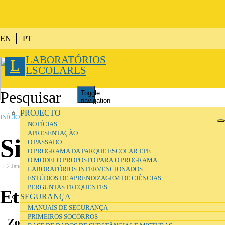
Passar para o conteúdo principal
EN
PT
LABORATÓRIOS
L
ESCOLARES
Toggle
navigation
ESTÁ AQUI
PROJECTO
INÍCIO
»
ORGANIZAÇÃO
NOTÍCIAS
APRESENTAÇÃO
Sinalética
O PASSADO
O PROGRAMA DA PARQUE ESCOLAR EPE
O MODELO PROPOSTO PARA O PROGRAMA
2 Janeiro 2017
Organização
LABORATÓRIOS INTERVENCIONADOS
ESTÚDIOS DE APRENDIZAGEM DE CIÊNCIAS
PERGUNTAS FREQUENTES
Etiquetas
SEGURANÇA
MANUAIS DE SEGURANÇA
PRIMEIROS SOCORROS
Zonas funcionais