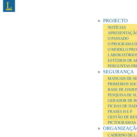
L
Passar para o conteúdo principal
PROJECTO
NOTÍCIAS
APRESENTAÇÃ
O PASSADO
O PROGRAMA D
O MODELO PRO
LABORATÓRIOS
ESTÚDIOS DE 
PERGUNTAS FR
SEGURANÇA
MANUAIS DE S
PRIMEIROS SO
BASE DE DADOS
PESQUISA DE S
GERADOR DE R
FICHAS DE DA
FRASES H E P
GESTÃO DE RE
PICTOGRAMAS
ORGANIZAÇÃ
CADERNO DE L