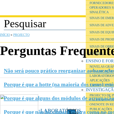
FORNECEDORE
OPERADORES S
SINALÉTICA
SINAIS DE EME
SINAIS DE ADV
ESTÁ AQUI
SINAIS DE EQU
INÍCIO
»
PROJECTO
SINAIS DE PROI
Perguntas Frequent
SINAIS DE OBR
POSTERS
ENSINO E FO
NOVELAS GRÁF
Não será pouco prático reorganizar as bancadas
ORGANIZAÇÃO 
LABORATÓRIOS
APLICAÇÕES
Porque é que a hotte (na maioria dos casos) est
ENSINO EXPER
INVESTIGAÇ
PROJECTO DE 
Porque é que alguns dos módulos de arrumação
CADERNO DE I
ONENOTE IN R
PUBLICAÇÕES
LABORATÓRIOS
Porque é que não há câmara escura como no mo
Toggle
REFERÊNCIAS