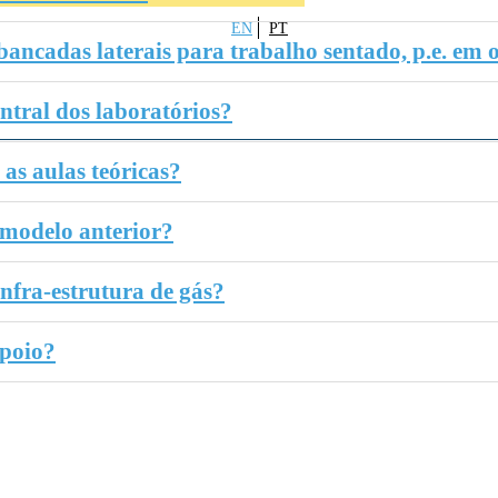
EN
PT
bancadas laterais para trabalho sentado, p.e. em
ntral dos laboratórios?
as aulas teóricas?
 modelo anterior?
infra-estrutura de gás?
apoio?