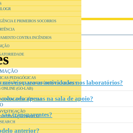
S
ILOGR
RGÊNCIA E PRIMEIROS SOCORROS
ERTÊNCIA
IPAMENTO CONTRA INCÊNDIOS
BIÇÃO
es
IGATORIEDADE
RMAÇÃO
ICAS PEDAGÓGICAS
 móveis para as actividades nos laboratórios?
E GESTÃO DE LABORATÓRIOS ESCOLARES
 ONLINE (GO-LAB)
á colocada apenas na sala de apoio?
IMENTAL DAS CIÊNCIAS
ÃO
INVESTIGAÇÃO
 são transparentes?
NVESTIGAÇÃO DIGITAL
ESEARCH
delo anterior?