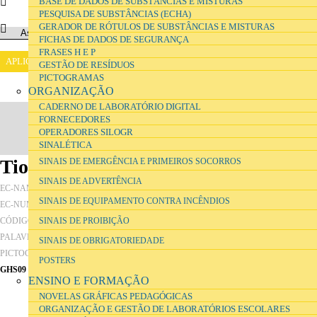
BASE DE DADOS DE SUBSTÂNCIAS E MISTURAS
PESQUISA DE SUBSTÂNCIAS (ECHA)
GERADOR DE RÓTULOS DE SUBSTÂNCIAS E MISTURAS
FICHAS DE DADOS DE SEGURANÇA
FRASES H E P
GESTÃO DE RESÍDUOS
PICTOGRAMAS
ORGANIZAÇÃO
CADERNO DE LABORATÓRIO DIGITAL
FORNECEDORES
OPERADORES SILOGR
SINALÉTICA
Tiocianeto de Potássio
SINAIS DE EMERGÊNCIA E PRIMEIROS SOCORROS
SINAIS DE ADVERTÊNCIA
potassium thiocyanate
EC-NAME
SINAIS DE EQUIPAMENTO CONTRA INCÊNDIOS
206-370-1
EC-NUMBER
GIn
CÓDIGO DE ARMAZENAMENTO
SINAIS DE PROIBIÇÃO
ATENÇÃO
PALAVRA-SINAL
SINAIS DE OBRIGATORIEDADE
PICTOGRAMAS
POSTERS
GHS09
ENSINO E FORMAÇÃO
NOVELAS GRÁFICAS PEDAGÓGICAS
ORGANIZAÇÃO E GESTÃO DE LABORATÓRIOS ESCOLARES