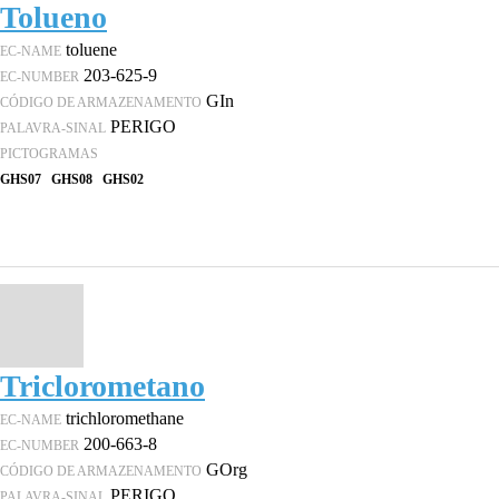
Tolueno
toluene
EC-NAME
203-625-9
EC-NUMBER
GIn
CÓDIGO DE ARMAZENAMENTO
PERIGO
PALAVRA-SINAL
PICTOGRAMAS
GHS07
GHS08
GHS02
Triclorometano
trichloromethane
EC-NAME
200-663-8
EC-NUMBER
GOrg
CÓDIGO DE ARMAZENAMENTO
PERIGO
PALAVRA-SINAL