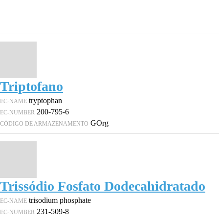
Triptofano
tryptophan
EC-NAME
200-795-6
EC-NUMBER
GOrg
CÓDIGO DE ARMAZENAMENTO
Trissódio Fosfato Dodecahidratado
trisodium phosphate
EC-NAME
231-509-8
EC-NUMBER