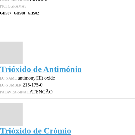
PICTOGRAMAS
GHS07
GHS08
GHS02
Trióxido de Antimónio
antimony(III) oxide
EC-NAME
215-175-0
EC-NUMBER
ATENÇÃO
PALAVRA-SINAL
Trióxido de Crómio