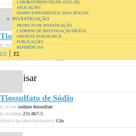
LABORATÓRIOS ONLINE (GO-LAB)
APLICAÇÕES
ENSINO EXPERIMENTAL DAS CIÊNCIAS
INVESTIGAÇÃO
PROJECTO DE INVESTIGAÇÃO
CADERNO DE INVESTIGAÇÃO DIGITAL
Tiossulfato de Sódio
ONENOTE IN RESEARCH
PUBLICAÇÕES
sodium thiosulfate
EC-NAME
REFERÊNCIAS
231-867-5
EC-NUMBER
EN
PT
GIn
CÓDIGO DE ARMAZENAMENTO
Tiossulfato de Sódio
sodium thiosulfate
EC-NAME
231-867-5
EC-NUMBER
GIn
CÓDIGO DE ARMAZENAMENTO