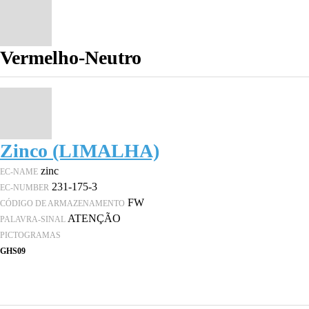
Vermelho-Neutro
Zinco (LIMALHA)
zinc
EC-NAME
231-175-3
EC-NUMBER
FW
CÓDIGO DE ARMAZENAMENTO
ATENÇÃO
PALAVRA-SINAL
PICTOGRAMAS
GHS09