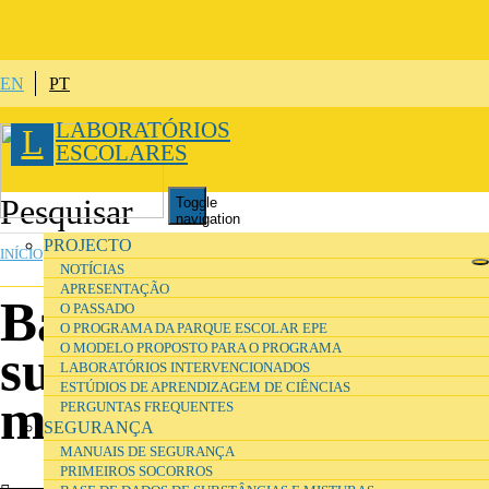
Passar para o conteúdo principal
EN
PT
LABORATÓRIOS
L
ESCOLARES
Toggle
navigation
ESTÁ AQUI
PROJECTO
INÍCIO
»
SEGURANÇA
NOTÍCIAS
APRESENTAÇÃO
Base de dados de
O PASSADO
O PROGRAMA DA PARQUE ESCOLAR EPE
O MODELO PROPOSTO PARA O PROGRAMA
substâncias e
LABORATÓRIOS INTERVENCIONADOS
ESTÚDIOS DE APRENDIZAGEM DE CIÊNCIAS
misturas
PERGUNTAS FREQUENTES
SEGURANÇA
MANUAIS DE SEGURANÇA
PRIMEIROS SOCORROS