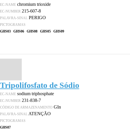
chromium trioxide
EC-NAME
215-607-8
EC-NUMBER
PERIGO
PALAVRA-SINAL
PICTOGRAMAS
GHS03
GHS06
GHS08
GHS05
GHS09
Tripolifosfato de Sódio
sodium triphosphate
EC-NAME
231-838-7
EC-NUMBER
GIn
CÓDIGO DE ARMAZENAMENTO
ATENÇÃO
PALAVRA-SINAL
PICTOGRAMAS
GHS07