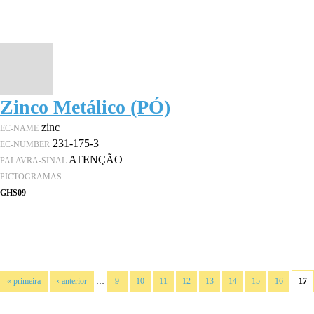
Zinco Metálico (PÓ)
zinc
EC-NAME
231-175-3
EC-NUMBER
ATENÇÃO
PALAVRA-SINAL
PICTOGRAMAS
GHS09
Páginas
…
« primeira
‹ anterior
9
10
11
12
13
14
15
16
17