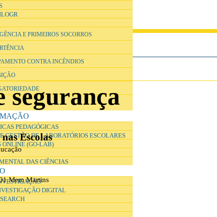
S
ILOGR
RGÊNCIA E PRIMEIROS SOCORROS
ERTÊNCIA
IPAMENTO CONTRA INCÊNDIOS
BIÇÃO
e segurança
IGATORIEDADE
RMAÇÃO
ICAS PEDAGÓGICAS
 nas Escolas
E GESTÃO DE LABORATÓRIOS ESCOLARES
 ONLINE (GO-LAB)
ducação
IMENTAL DAS CIÊNCIAS
ÃO
901 Mem Martins
INVESTIGAÇÃO
NVESTIGAÇÃO DIGITAL
ESEARCH