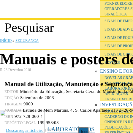
FORNECEDORE
OPERADORES S
SINALÉTICA
SINAIS DE EME
SINAIS DE ADV
ESTÁ AQUI
SINAIS DE EQU
INÍCIO
»
SEGURANÇA
SINAIS DE PROI
Manuais e posters d
SINAIS DE OBR
POSTERS
28 Dezembro 2016
ENSINO E FO
NOVELAS GRÁF
Manual de Utilização, Manutenção e Segurança
ORGANIZAÇÃO 
LABORATÓRIOS
Ministério da Educação, Secretaria-Geral do Ministério da E
EDITOR
APLICAÇÕES
Setembro de 2003
EDIÇÃO
ENSINO EXPER
9000
INVESTIGAÇ
TIRAGEM
Estrada de Mem Martins, 4, S. Carlos Apartado 113 2726-
MORADA
PROJECTO DE 
972-729-060-4
CADERNO DE I
ISBN
ONENOTE IN R
199 953/03
DEPÓSITO LEGAL
PUBLICAÇÕES
LABORATÓRIOS
Descarregar ficheiro
(3.66 MB)
Toggle
REFERÊNCIAS