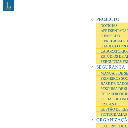
L
Passar para o conteúdo principal
PROJECTO
NOTÍCIAS
APRESENTAÇÃ
O PASSADO
O PROGRAMA D
O MODELO PRO
LABORATÓRIOS
ESTÚDIOS DE 
PERGUNTAS FR
SEGURANÇA
MANUAIS DE S
PRIMEIROS SO
BASE DE DADOS
PESQUISA DE S
GERADOR DE R
FICHAS DE DA
FRASES H E P
GESTÃO DE RE
PICTOGRAMAS
ORGANIZAÇÃ
CADERNO DE L