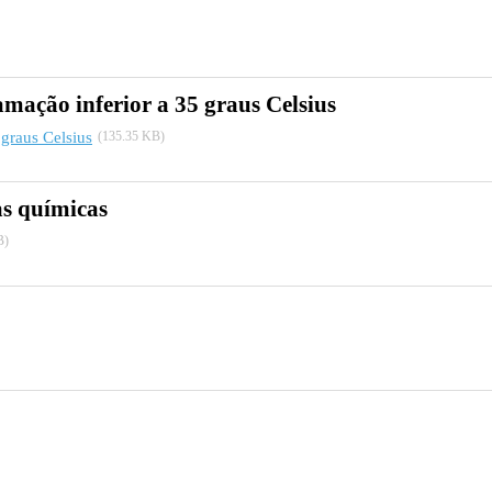
mação inferior a 35 graus Celsius
graus Celsius
(135.35 KB)
as químicas
B)