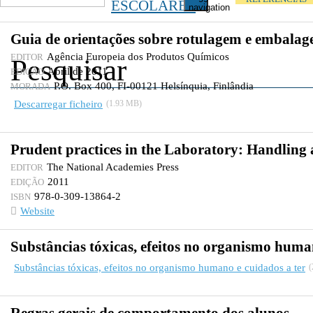
ESCOLARES
navigation
Guia de orientações sobre rotulagem e embala
Agência Europeia dos Produtos Químicos
EDITOR
Abril de 2011
EDIÇÃO
P.O. Box 400, FI-00121 Helsínquia, Finlândia
MORADA
Descarregar ficheiro
(1.93 MB)
Prudent practices in the Laboratory: Handlin
The National Academies Press
EDITOR
2011
EDIÇÃO
978-0-309-13864-2
ISBN
Website
Substâncias tóxicas, efeitos no organismo huma
Substâncias tóxicas, efeitos no organismo humano e cuidados a ter
(