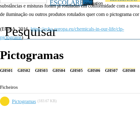
ESCOLARES
navigation
substâncias e misturas foram já rotuladas em conformidade com a nova 
de iluminação ou outros produtos rotulados quer com o pictograma cor
(ECHA, 2016,
https://echa.europa.eu/chemicals-in-our-life/clp-
pictograms
)
Pictogramas
GHS01
GHS02
GHS03
GHS04
GHS05
GHS06
GHS07
GHS08
Ficheiros
Pictogramas
(183.67 KB)