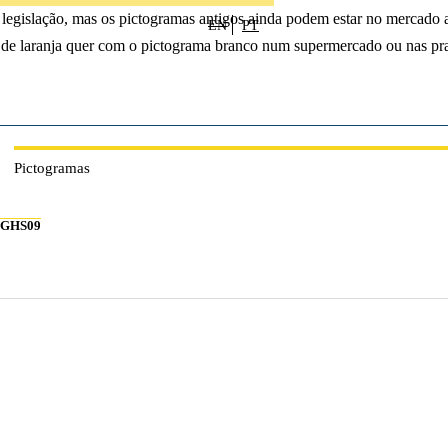
legislação, mas os pictogramas antigos ainda podem estar no mercado at
EN
PT
 de laranja quer com o pictograma branco num supermercado ou nas pra
Pictogramas
GHS09