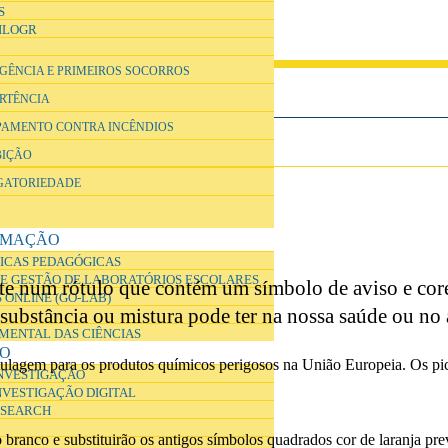
S
ILOGR
RGÊNCIA E PRIMEIROS SOCORROS
ERTÊNCIA
IPAMENTO CONTRA INCÊNDIOS
BIÇÃO
IGATORIEDADE
RMAÇÃO
ICAS PEDAGÓGICAS
E GESTÃO DE LABORATÓRIOS ESCOLARES
 num rótulo que contém um símbolo de aviso e cores 
 ONLINE (GO-LAB)
substância ou mistura pode ter na nossa saúde ou no
IMENTAL DAS CIÊNCIAS
ÃO
tulagem para os produtos químicos perigosos na União Europeia. Os p
INVESTIGAÇÃO
NVESTIGAÇÃO DIGITAL
ESEARCH
anco e substituirão os antigos símbolos quadrados cor de laranja prev