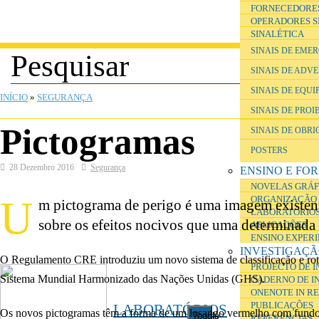
FORNECEDORE
OPERADORES S
SINALÉTICA
SINAIS DE EME
SINAIS DE ADV
ESTÁ AQUI
SINAIS DE EQU
INÍCIO
»
SEGURANÇA
SINAIS DE PROI
Pictogramas
SINAIS DE OBR
POSTERS
28 Dezembro 2016
Segurança
ENSINO E FO
NOVELAS GRÁF
U
ORGANIZAÇÃO 
m pictograma de perigo é uma imagem existente
LABORATÓRIOS
sobre os efeitos nocivos que uma determinada 
APLICAÇÕES
ENSINO EXPER
INVESTIGAÇ
O Regulamento CRE introduziu um novo sistema de classificação e ro
PROJECTO DE 
Sistema Mundial Harmonizado das Nações Unidas (GHS).
CADERNO DE I
ONENOTE IN R
PUBLICAÇÕES
LABORATÓRIOS
Os novos pictogramas têm a forma de um losango vermelho com fundo br
Toggle
REFERÊNCIAS