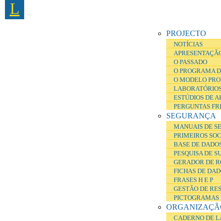
L
Passar para o conteúdo principal
PROJECTO
NOTÍCIAS
APRESENTAÇÃ
O PASSADO
O PROGRAMA D
O MODELO PRO
LABORATÓRIOS
ESTÚDIOS DE 
PERGUNTAS FR
SEGURANÇA
MANUAIS DE S
PRIMEIROS SO
BASE DE DADOS
PESQUISA DE S
GERADOR DE R
FICHAS DE DA
FRASES H E P
GESTÃO DE RE
PICTOGRAMAS
ORGANIZAÇÃ
CADERNO DE L