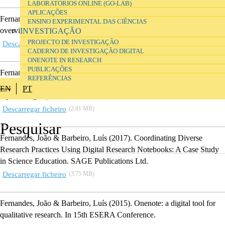
LABORATÓRIOS ONLINE (GO-LAB)
APLICAÇÕES
Fernandes, João
(2014).
Systemic-Structural Activity Theory : An
ENSINO EXPERIMENTAL DAS CIÊNCIAS
overview of basic concepts
.
In
Seminário Interdisciplinar UIED.
INVESTIGAÇÃO
PROJECTO DE INVESTIGAÇÃO
Descarregar ficheiro
(7.43 MB)
CADERNO DE INVESTIGAÇÃO DIGITAL
ONENOTE IN RESEARCH
PUBLICAÇÕES
Fernandes, João
(2015).
Estúdios de aprendizagem : espaços flexíveis
REFERÊNCIAS
para aprendizagem activa
.
In
Terças com TEA (Tablets no Ensino
EN
PT
Aprendizagem).
Descarregar ficheiro
(2.81 MB)
Fernandes, João & Barbeiro, Luís
(2017).
Coordinating Diverse
Research Practices Using Digital Research Notebooks: A Case Study
in Science Education
.
SAGE Publications Ltd.
Descarregar ficheiro
(3.75 MB)
Fernandes, João & Barbeiro, Luís
(2015).
Onenote: a digital tool for
qualitative research
.
In
15th ESERA Conference.