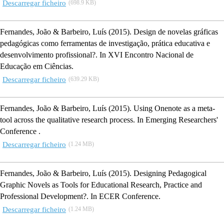
Descarregar ficheiro
(698.9 KB)
Fernandes, João & Barbeiro, Luís
(2015).
Design de novelas gráficas
pedagógicas como ferramentas de investigação, prática educativa e
desenvolvimento profissional?
.
In
XVI Encontro Nacional de
Educação em Ciências.
Descarregar ficheiro
(639.29 KB)
Fernandes, João & Barbeiro, Luís
(2015).
Using Onenote as a meta-
tool across the qualitative research process
.
In
Emerging Researchers'
Conference .
Descarregar ficheiro
(1.24 MB)
Fernandes, João & Barbeiro, Luís
(2015).
Designing Pedagogical
Graphic Novels as Tools for Educational Research, Practice and
Professional Development?
.
In
ECER Conference.
Descarregar ficheiro
(1.24 MB)