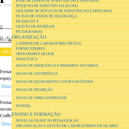
BASE DE DADOS DE SUBSTÂNCIAS E MISTURAS
5 Fevereiro 2017
Investigação
PESQUISA DE SUBSTÂNCIAS (ECHA)
GERADOR DE RÓTULOS DE SUBSTÂNCIAS E MISTURAS
FICHAS DE DADOS DE SEGURANÇA
FRASES H E P
GESTÃO DE RESÍDUOS
PICTOGRAMAS
ORGANIZAÇÃO
CADERNO DE LABORATÓRIO DIGITAL
FORNECEDORES
OPERADORES SILOGR
SINALÉTICA
SINAIS DE EMERGÊNCIA E PRIMEIROS SOCORROS
Fernandes, J., & Teodoro, V. D.
(2017).
O desenvolvimento dos
SINAIS DE ADVERTÊNCIA
espaços para o ensino das ciencias
.
Interacções
, No. 13(44),
SINAIS DE EQUIPAMENTO CONTRA INCÊNDIOS
Descarregar ficheiro
(6.71 MB)
SINAIS DE PROIBIÇÃO
SINAIS DE OBRIGATORIEDADE
Fernandes, João
(2014).
Analysing activities in the Portuguese
POSTERS
secondary schools science learning studios
.
In
Emerging Researchers'
ENSINO E FORMAÇÃO
Conference .
NOVELAS GRÁFICAS PEDAGÓGICAS
Descarregar ficheiro
(2.36 MB)
ORGANIZAÇÃO E GESTÃO DE LABORATÓRIOS ESCOLARES