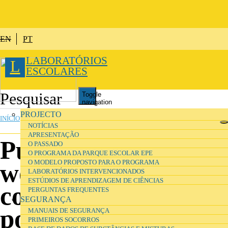
Passar para o conteúdo principal
EN
PT
LABORATÓRIOS
L
ESCOLARES
Toggle
navigation
ESTÁ AQUI
PROJECTO
INÍCIO
»
INVESTIGAÇÃO
NOTÍCIAS
APRESENTAÇÃO
Publicações,
O PASSADO
O PROGRAMA DA PARQUE ESCOLAR EPE
O MODELO PROPOSTO PARA O PROGRAMA
workshops,
LABORATÓRIOS INTERVENCIONADOS
ESTÚDIOS DE APRENDIZAGEM DE CIÊNCIAS
comunicações e
PERGUNTAS FREQUENTES
SEGURANÇA
posters
MANUAIS DE SEGURANÇA
PRIMEIROS SOCORROS