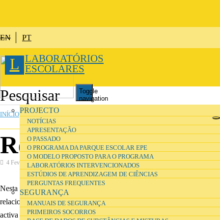
Passar para o conteúdo principal
EN
PT
LABORATÓRIOS
L
ESCOLARES
Toggle
navigation
ESTÁ AQUI
PROJECTO
INÍCIO
»
INVESTIGAÇÃO
NOTÍCIAS
APRESENTAÇÃO
Referências
O PASSADO
O PROGRAMA DA PARQUE ESCOLAR EPE
O MODELO PROPOSTO PARA O PROGRAMA
4 Fevereiro 2017
Investigação
LABORATÓRIOS INTERVENCIONADOS
ESTÚDIOS DE APRENDIZAGEM DE CIÊNCIAS
PERGUNTAS FREQUENTES
Nesta secção pode consultar referências de projectos e bibliografia
SEGURANÇA
relacionadas com a investigação sobre ambientes de aprendizagem
MANUAIS DE SEGURANÇA
PRIMEIROS SOCORROS
activa para o ensino das ciências e temas relacionados.