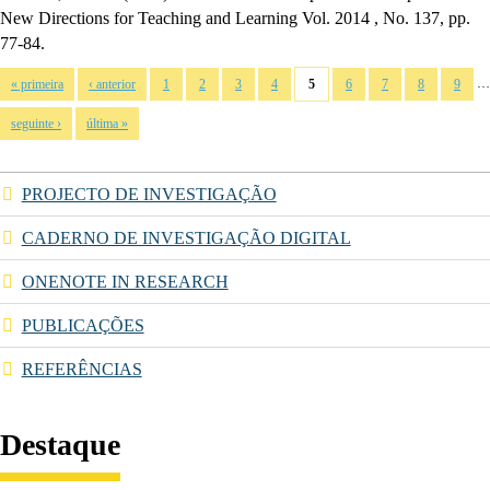
New Directions for Teaching and Learning
Vol. 2014
, No. 137,
pp.
77-84.
Páginas
…
« primeira
‹ anterior
1
2
3
4
5
6
7
8
9
seguinte ›
última »
PROJECTO DE INVESTIGAÇÃO
CADERNO DE INVESTIGAÇÃO DIGITAL
ONENOTE IN RESEARCH
PUBLICAÇÕES
REFERÊNCIAS
Destaque