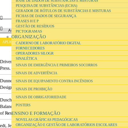
BASE DE DADOS DE SUBSTÂNCIAS E MISTURAS
PESQUISA DE SUBSTÂNCIAS (ECHA)
GERADOR DE RÓTULOS DE SUBSTÂNCIAS E MISTURAS
FICHAS DE DADOS DE SEGURANÇA
FRASES H E P
GESTÃO DE RESÍDUOS
PICTOGRAMAS
ORGANIZAÇÃO
CADERNO DE LABORATÓRIO DIGITAL
FORNECEDORES
OPERADORES SILOGR
SINALÉTICA
Driver, Rosalind
(1988).
The pupil as scientist?
.
Open University
SINAIS DE EMERGÊNCIA E PRIMEIROS SOCORROS
Press.
SINAIS DE ADVERTÊNCIA
Dunne, Anthony & Raby, Fiona
(2013).
Speculative everything:
SINAIS DE EQUIPAMENTO CONTRA INCÊNDIOS
Design, fiction, and social dreaming
.
The MIT Press.
SINAIS DE PROIBIÇÃO
SINAIS DE OBRIGATORIEDADE
Duschl, R.
(2008).
Science Education in Three-Part Harmony:
POSTERS
Balancing Conceptual, Epistemic, and Social Learning Goals
.
Review
of Research in Education
Vol. 32
, No. 1,
pp. 268-291.
ENSINO E FORMAÇÃO
NOVELAS GRÁFICAS PEDAGÓGICAS
ORGANIZAÇÃO E GESTÃO DE LABORATÓRIOS ESCOLARES
edt, Jerry Wellington
(2003).
Practical Work in School Science: Which