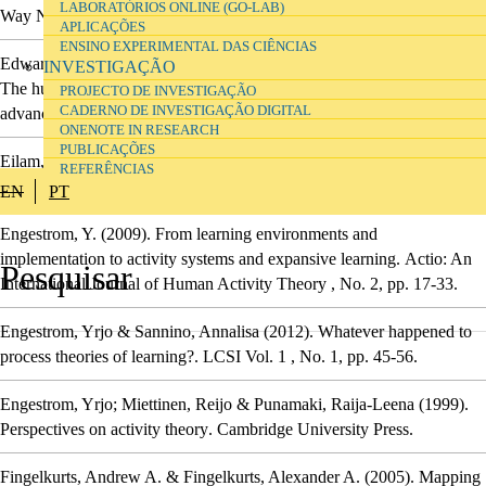
LABORATÓRIOS ONLINE (GO-LAB)
Way Now?
.
Routledge.
APLICAÇÕES
ENSINO EXPERIMENTAL DAS CIÊNCIAS
Edwards, Carolyn P.; Gandini, Lella & Forman, George E.
(2004).
INVESTIGAÇÃO
The hundred languages of children
.
The Reggio Emilia approach -
PROJECTO DE INVESTIGAÇÃO
CADERNO DE INVESTIGAÇÃO DIGITAL
advanced reflections.
Greenwood publishing group.
ONENOTE IN RESEARCH
PUBLICAÇÕES
Eilam, Billie & Gilbert, John K.
(2014).
Science
REFERÊNCIAS
Teachers\textquoteright Use of Visual Representations
.
Springer.
EN
PT
Engestrom, Y.
(2009).
From learning environments and
implementation to activity systems and expansive learning
.
Actio: An
International Journal of Human Activity Theory
, No. 2,
pp. 17-33.
Engestrom, Yrjo & Sannino, Annalisa
(2012).
Whatever happened to
process theories of learning?
.
LCSI
Vol. 1
, No. 1,
pp. 45-56.
Engestrom, Yrjo; Miettinen, Reijo & Punamaki, Raija-Leena
(1999).
Perspectives on activity theory
.
Cambridge University Press.
Fingelkurts, Andrew A. & Fingelkurts, Alexander A.
(2005).
Mapping