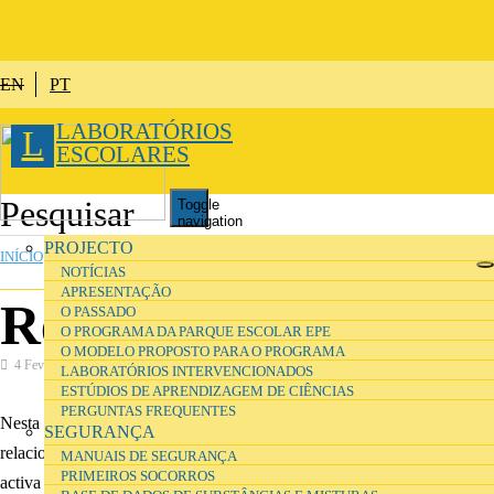
Passar para o conteúdo principal
EN
PT
LABORATÓRIOS
L
ESCOLARES
Toggle
navigation
ESTÁ AQUI
PROJECTO
INÍCIO
»
INVESTIGAÇÃO
NOTÍCIAS
APRESENTAÇÃO
Referências
O PASSADO
O PROGRAMA DA PARQUE ESCOLAR EPE
O MODELO PROPOSTO PARA O PROGRAMA
4 Fevereiro 2017
Investigação
LABORATÓRIOS INTERVENCIONADOS
ESTÚDIOS DE APRENDIZAGEM DE CIÊNCIAS
PERGUNTAS FREQUENTES
Nesta secção pode consultar referências de projectos e bibliografia
SEGURANÇA
relacionadas com a investigação sobre ambientes de aprendizagem
MANUAIS DE SEGURANÇA
PRIMEIROS SOCORROS
activa para o ensino das ciências e temas relacionados.