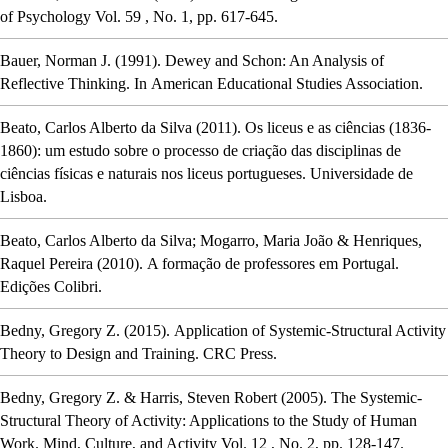
of Psychology
Vol. 59
, No. 1,
pp. 617-645.
Bauer, Norman J.
(1991).
Dewey and Schon: An Analysis of
Reflective Thinking
.
In
American Educational Studies Association.
Beato, Carlos Alberto da Silva
(2011).
Os liceus e as ciências (1836-
1860): um estudo sobre o processo de criação das disciplinas de
ciências físicas e naturais nos liceus portugueses
.
Universidade de
Lisboa.
Beato, Carlos Alberto da Silva; Mogarro, Maria João & Henriques,
Raquel Pereira
(2010).
A formação de professores em Portugal
.
Edições Colibri.
Bedny, Gregory Z.
(2015).
Application of Systemic-Structural Activity
Theory to Design and Training
.
CRC Press.
Bedny, Gregory Z. & Harris, Steven Robert
(2005).
The Systemic-
Structural Theory of Activity: Applications to the Study of Human
Work
.
Mind, Culture, and Activity
Vol. 12
, No. 2,
pp. 128-147.