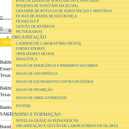
BASE DE DADOS DE SUBSTÂNCIAS E MISTURAS
PESQUISA DE SUBSTÂNCIAS (ECHA)
GERADOR DE RÓTULOS DE SUBSTÂNCIAS E MISTURAS
FICHAS DE DADOS DE SEGURANÇA
FRASES H E P
GESTÃO DE RESÍDUOS
PICTOGRAMAS
ORGANIZAÇÃO
CADERNO DE LABORATÓRIO DIGITAL
FORNECEDORES
OPERADORES SILOGR
SINALÉTICA
Bakhtin, M. M.
(1990).
Art and Answerability
.
Early Philosophical
SINAIS DE EMERGÊNCIA E PRIMEIROS SOCORROS
Essays.
Ed. 1.
Holquist, Michael & Liapunov, Vadim.
University of
SINAIS DE ADVERTÊNCIA
Texas Press.
SINAIS DE EQUIPAMENTO CONTRA INCÊNDIOS
Bakhtin, M. M.
(2010).
Toward a Philosophy of the Act
.
University of
SINAIS DE PROIBIÇÃO
Texas Press.
SINAIS DE OBRIGATORIEDADE
POSTERS
Banks, Marcus
(2008).
Using visual data in qualitative research
.
SAGE.
ENSINO E FORMAÇÃO
NOVELAS GRÁFICAS PEDAGÓGICAS
ORGANIZAÇÃO E GESTÃO DE LABORATÓRIOS ESCOLARES
Barad, K.
(2007).
Meeting the universe halfway: Quantum physics and