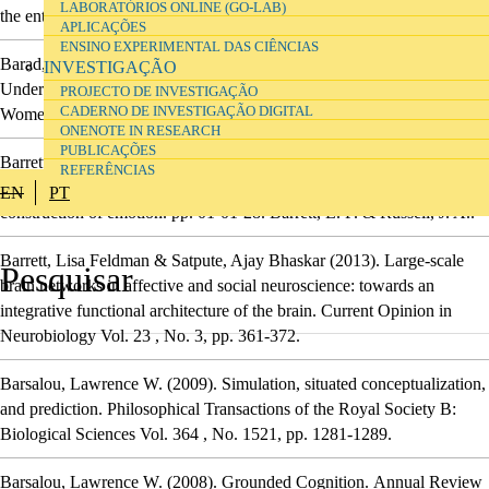
LABORATÓRIOS ONLINE (GO-LAB)
the entanglement of matter and meaning
.
APLICAÇÕES
ENSINO EXPERIMENTAL DAS CIÊNCIAS
Barad, Karen
(2003).
Posthumanist Performativity: Toward an
INVESTIGAÇÃO
Understanding of How Matter Comes to Matter
.
Signs: Journal of
PROJECTO DE INVESTIGAÇÃO
CADERNO DE INVESTIGAÇÃO DIGITAL
Women in Culture and Society
Vol. 28
, No. 3,
pp. 801-831.
ONENOTE IN RESEARCH
PUBLICAÇÕES
Barrett, L. F.; Wilson-Mendenhall, Christine D. & Barsalou, Lawrence
REFERÊNCIAS
W.
(2015).
The Conceptual Act Theory
.
In
The psychological
EN
PT
construction of emotion.
pp. 01-01-28.
Barrett, L. F. & Russell, J. A..
Barrett, Lisa Feldman & Satpute, Ajay Bhaskar
(2013).
Large-scale
brain networks in affective and social neuroscience: towards an
integrative functional architecture of the brain
.
Current Opinion in
Neurobiology
Vol. 23
, No. 3,
pp. 361-372.
Barsalou, Lawrence W.
(2009).
Simulation, situated conceptualization,
and prediction
.
Philosophical Transactions of the Royal Society B:
Biological Sciences
Vol. 364
, No. 1521,
pp. 1281-1289.
Barsalou, Lawrence W.
(2008).
Grounded Cognition
.
Annual Review