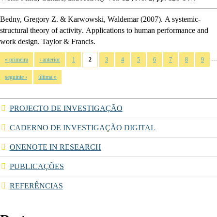
Bedny, Gregory Z. & Karwowski, Waldemar
(2007).
A systemic-
structural theory of activity
.
Applications to human performance and
work design.
Taylor & Francis.
Páginas
…
« primeira
‹ anterior
1
2
3
4
5
6
7
8
9
seguinte ›
última »
PROJECTO DE INVESTIGAÇÃO
CADERNO DE INVESTIGAÇÃO DIGITAL
ONENOTE IN RESEARCH
PUBLICAÇÕES
REFERÊNCIAS