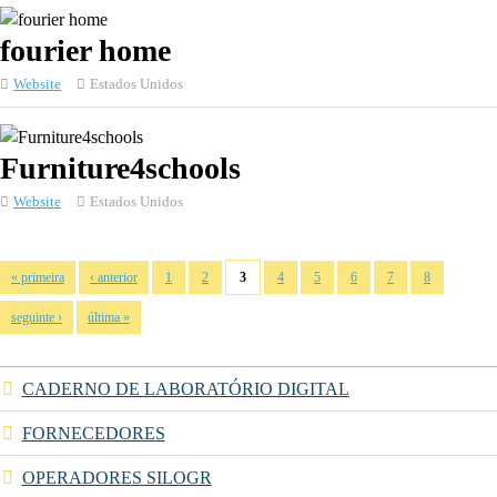
fourier home
Website
Estados Unidos
Furniture4schools
Website
Estados Unidos
Páginas
« primeira
‹ anterior
1
2
3
4
5
6
7
8
seguinte ›
última »
CADERNO DE LABORATÓRIO DIGITAL
FORNECEDORES
OPERADORES SILOGR