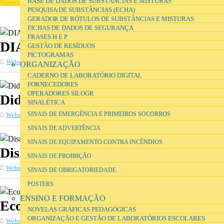
BASE DE DADOS DE SUBSTÂNCIAS E MISTURAS
PESQUISA DE SUBSTÂNCIAS (ECHA)
GERADOR DE RÓTULOS DE SUBSTÂNCIAS E MISTURAS
FICHAS DE DADOS DE SEGURANÇA
FRASES H E P
DIAS DE SOUSA SA
GESTÃO DE RESÍDUOS
PICTOGRAMAS
Website
Portugal
ORGANIZAÇÃO
CADERNO DE LABORATÓRIO DIGITAL
FORNECEDORES
OPERADORES SILOGR
Didáctica XXI
SINALÉTICA
SINAIS DE EMERGÊNCIA E PRIMEIROS SOCORROS
Website
Portugal
SINAIS DE ADVERTÊNCIA
SINAIS DE EQUIPAMENTO CONTRA INCÊNDIOS
Dismel Lda
SINAIS DE PROIBIÇÃO
Website
Portugal
SINAIS DE OBRIGATORIEDADE
POSTERS
ENSINO E FORMAÇÃO
Economatics
NOVELAS GRÁFICAS PEDAGÓGICAS
ORGANIZAÇÃO E GESTÃO DE LABORATÓRIOS ESCOLARES
Website
Reino Unido