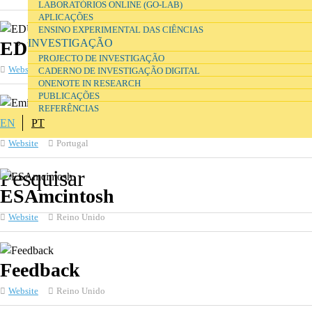
LABORATÓRIOS ONLINE (GO-LAB)
APLICAÇÕES
ENSINO EXPERIMENTAL DAS CIÊNCIAS
INVESTIGAÇÃO
EDU-LAB
PROJECTO DE INVESTIGAÇÃO
Website
Reino Unido
CADERNO DE INVESTIGAÇÃO DIGITAL
ONENOTE IN RESEARCH
PUBLICAÇÕES
REFERÊNCIAS
Emilio de Azevedo Campos, SA
EN
PT
Website
Portugal
ESAmcintosh
Website
Reino Unido
Feedback
Website
Reino Unido