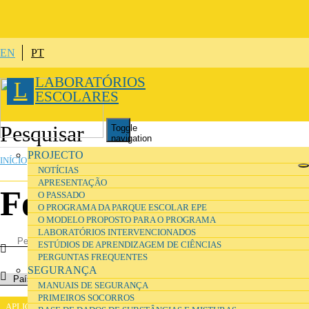
Passar para o conteúdo principal
EN
PT
LABORATÓRIOS
L
ESCOLARES
Toggle
navigation
ESTÁ AQUI
PROJECTO
INÍCIO
»
ORGANIZAÇÃO
NOTÍCIAS
APRESENTAÇÃO
Fornecedores
O PASSADO
O PROGRAMA DA PARQUE ESCOLAR EPE
O MODELO PROPOSTO PARA O PROGRAMA
LABORATÓRIOS INTERVENCIONADOS
ESTÚDIOS DE APRENDIZAGEM DE CIÊNCIAS
PERGUNTAS FREQUENTES
SEGURANÇA
MANUAIS DE SEGURANÇA
PRIMEIROS SOCORROS