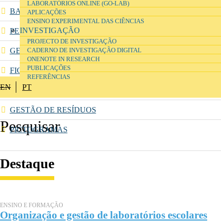
LABORATÓRIOS ONLINE (GO-LAB)
BASE DE DADOS DE SUBSTÂNCIAS E MISTURAS
APLICAÇÕES
ENSINO EXPERIMENTAL DAS CIÊNCIAS
INVESTIGAÇÃO
PESQUISA DE SUBSTÂNCIAS (ECHA)
PROJECTO DE INVESTIGAÇÃO
GERADOR DE RÓTULOS DE SUBSTÂNCIAS E MISTURAS
CADERNO DE INVESTIGAÇÃO DIGITAL
ONENOTE IN RESEARCH
PUBLICAÇÕES
FICHAS DE DADOS DE SEGURANÇA
REFERÊNCIAS
EN
PT
FRASES H E P
GESTÃO DE RESÍDUOS
PICTOGRAMAS
Destaque
ENSINO E FORMAÇÃO
Organização e gestão de laboratórios escolares