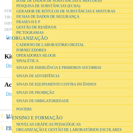
BASE DE DADOS DE SUBSTÂNCIAS E MISTURAS
Curricular
PESQUISA DE SUBSTÂNCIAS (ECHA)
Terceira edição revista
EDIÇÃO
GERADOR DE RÓTULOS DE SUBSTÂNCIAS E MISTURAS
FICHAS DE DADOS DE SEGURANÇA
1000
TIRAGEM
FRASES H E P
978-972-742-330-9
ISBN
GESTÃO DE RESÍDUOS
318571/10
DEPÓSITO LEGAL
PICTOGRAMAS
Descarregar ficheiro
(6.02 MB)
ORGANIZAÇÃO
CADERNO DE LABORATÓRIO DIGITAL
FORNECEDORES
Kit de antídotos e primeiros socorros
OPERADORES SILOGR
SINALÉTICA
Descarregar ficheiro
(135 KB)
SINAIS DE EMERGÊNCIA E PRIMEIROS SOCORROS
SINAIS DE ADVERTÊNCIA
Acidentes comuns e primeiros socorros
SINAIS DE EQUIPAMENTO CONTRA INCÊNDIOS
SINAIS DE PROIBIÇÃO
Descarregar ficheiro
(201.26 KB)
SINAIS DE OBRIGATORIEDADE
POSTERS
MANUAIS DE SEGURANÇA
ENSINO E FORMAÇÃO
NOVELAS GRÁFICAS PEDAGÓGICAS
PRIMEIROS SOCORROS
ORGANIZAÇÃO E GESTÃO DE LABORATÓRIOS ESCOLARES