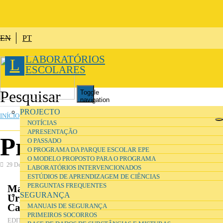
Passar para o conteúdo principal
EN
PT
LABORATÓRIOS
L
ESCOLARES
Toggle
navigation
ESTÁ AQUI
PROJECTO
INÍCIO
»
SEGURANÇA
NOTÍCIAS
APRESENTAÇÃO
Primeiros socorros
O PASSADO
O PROGRAMA DA PARQUE ESCOLAR EPE
O MODELO PROPOSTO PARA O PROGRAMA
29 Dezembro 2016
Segurança
LABORATÓRIOS INTERVENCIONADOS
ESTÚDIOS DE APRENDIZAGEM DE CIÊNCIAS
PERGUNTAS FREQUENTES
Manual de Primeiros: Socorros Situações de
SEGURANÇA
Urgência nas Escolas, Jardins de Infância e
Campos de Férias
MANUAIS DE SEGURANÇA
PRIMEIROS SOCORROS
Direcção-Geral de Inovação e de Desenvolvimento
EDITOR