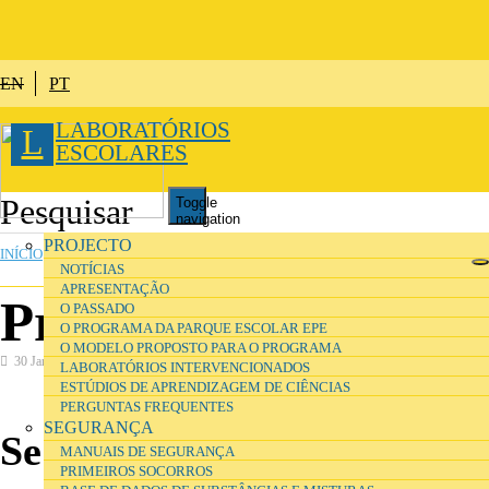
Passar para o conteúdo principal
EN
PT
LABORATÓRIOS
L
ESCOLARES
Toggle
navigation
ESTÁ AQUI
PROJECTO
INÍCIO
NOTÍCIAS
APRESENTAÇÃO
Professores
O PASSADO
O PROGRAMA DA PARQUE ESCOLAR EPE
O MODELO PROPOSTO PARA O PROGRAMA
30 Janeiro 2017
LABORATÓRIOS INTERVENCIONADOS
ESTÚDIOS DE APRENDIZAGEM DE CIÊNCIAS
PERGUNTAS FREQUENTES
SEGURANÇA
Se é professor/a…
MANUAIS DE SEGURANÇA
PRIMEIROS SOCORROS