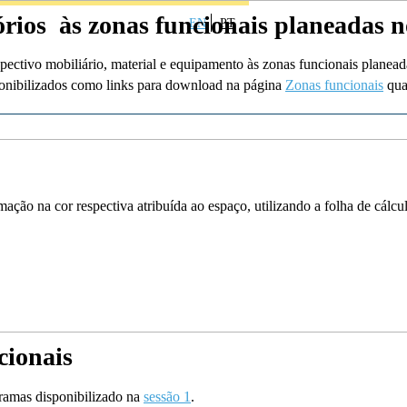
órios às zonas funcionais planeadas 
EN
PT
spectivo mobiliário, material e equipamento às zonas funcionais planea
isponibilizados como links para download na página
Zonas funcionais
quan
mação na cor respectiva atribuída ao espaço, utilizando a folha de cálcu
cionais
gramas disponibilizado na
sessão 1
.