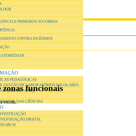
S
ILOGR
RGÊNCIA E PRIMEIROS SOCORROS
ERTÊNCIA
IPAMENTO CONTRA INCÊNDIOS
BIÇÃO
IGATORIEDADE
RMAÇÃO
ICAS PEDAGÓGICAS
E GESTÃO DE LABORATÓRIOS ESCOLARES
e zonas funcionais
 ONLINE (GO-LAB)
IMENTAL DAS CIÊNCIAS
a escola.
ÃO
INVESTIGAÇÃO
NVESTIGAÇÃO DIGITAL
ESEARCH