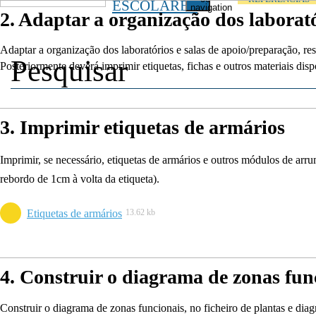
ESCOLARES
navigation
2. Adaptar a organização dos laborat
Adaptar a organização dos laboratórios e salas de apoio/preparação, re
Posteriormente deverá imprimir etiquetas, fichas e outros materiais d
3. Imprimir etiquetas de armários
Imprimir, se necessário, etiquetas de armários e outros módulos de arru
rebordo de 1cm à volta da etiqueta).
Etiquetas de armários
13.62 kb
4. Construir o diagrama de zonas fun
Construir o diagrama de zonas funcionais, no ficheiro de plantas e dia