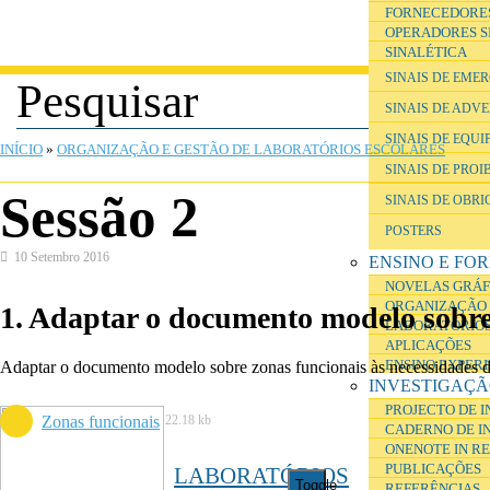
FORNECEDORE
OPERADORES S
SINALÉTICA
SINAIS DE EME
SINAIS DE ADV
ESTÁ AQUI
SINAIS DE EQU
INÍCIO
»
ORGANIZAÇÃO E GESTÃO DE LABORATÓRIOS ESCOLARES
SINAIS DE PROI
Sessão 2
SINAIS DE OBR
POSTERS
10 Setembro 2016
ENSINO E FO
NOVELAS GRÁF
ORGANIZAÇÃO 
1. Adaptar o documento modelo sobr
LABORATÓRIOS
APLICAÇÕES
ENSINO EXPER
Adaptar o documento modelo sobre zonas funcionais às necessidades d
INVESTIGAÇ
PROJECTO DE 
Zonas funcionais
22.18 kb
CADERNO DE I
ONENOTE IN R
PUBLICAÇÕES
LABORATÓRIOS
Toggle
REFERÊNCIAS