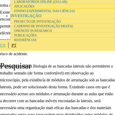
LABORATÓRIOS ONLINE (GO-LAB)
retira área de arrumação
APLICAÇÕES
ENSINO EXPERIMENTAL DAS CIÊNCIAS
Existe uma alternativa viável, testada nas escolas, que consiste em
INVESTIGAÇÃO
encostar as bancadas móveis perpendicularmente às bancadas laterais,
PROJECTO DE INVESTIGAÇÃO
permitindo assim o acesso a electricidade com (ou sem) extensão
CADERNO DE INVESTIGAÇÃO DIGITAL
ONENOTE IN RESEARCH
eléctrica aos pontos de corrente nas laterais. Assim, qualquer actividade
PUBLICAÇÕES
prevista nos currículos de Ciências poderá ser executada em pé ou
REFERÊNCIAS
EN
PT
sentado. A extensão ficaria neste caso sobre as bancadas, reduzindo o
risco de acidente.
O caso apontado na Biologia de as bancadas laterais não permitirem o
trabalho sentado (de forma confortável) em observação ao
microscópio, pela existência de módulos de arrumação sob as bancadas
laterais, pode ser solucionado desta forma. Existindo casos em que é
necessário acesso aos módulos e arrumação durante as aulas que estão
a decorrer com as bancadas móveis encostadas às laterais, será
necessária uma organização mais eficaz das bancadas e dos materiais
arrumados nesta zona (que podem estar distribuídos pelos módulos de