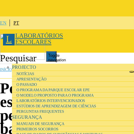
Passar para o conteúdo principal
EN
PT
LABORATÓRIOS
L
ESCOLARES
Toggle
navigation
ESTÁ AQUI
PROJECTO
INÍCIO
NOTÍCIAS
APRESENTAÇÃO
Porque é que não há
O PASSADO
O PROGRAMA DA PARQUE ESCOLAR EPE
O MODELO PROPOSTO PARA O PROGRAMA
espaço para as
LABORATÓRIOS INTERVENCIONADOS
ESTÚDIOS DE APRENDIZAGEM DE CIÊNCIAS
pernas nas
PERGUNTAS FREQUENTES
SEGURANÇA
bancadas laterais
MANUAIS DE SEGURANÇA
PRIMEIROS SOCORROS