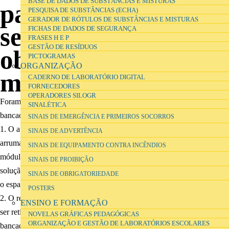
BASE DE DADOS DE SUBSTÂNCIAS E MISTURAS
para trabalho
PESQUISA DE SUBSTÂNCIAS (ECHA)
GERADOR DE RÓTULOS DE SUBSTÂNCIAS E MISTURAS
sentado, p.e. em
FICHAS DE DADOS DE SEGURANÇA
FRASES H E P
GESTÃO DE RESÍDUOS
observações ao
PICTOGRAMAS
ORGANIZAÇÃO
microscópio?
CADERNO DE LABORATÓRIO DIGITAL
FORNECEDORES
OPERADORES SILOGR
Foram pensadas duas soluções que permitiram o trabalho sentado nas
SINALÉTICA
bancadas laterais:
SINAIS DE EMERGÊNCIA E PRIMEIROS SOCORROS
1. O aumento do espaço entre o limite de bancada e os módulos de
SINAIS DE ADVERTÊNCIA
arrumação, quer pela extensão superfície de bancada para além dos
SINAIS DE EQUIPAMENTO CONTRA INCÊNDIOS
módulo de arrumação, quer pela redução da largura dos módulos, uma
SINAIS DE PROIBIÇÃO
solução cara porque exige dimensões não standard, e que minimizaria
SINAIS DE OBRIGATORIEDADE
o espaço de arrumação no segundo caso
POSTERS
2. O recurso a módulos móveis sob as bancadas laterais, que poderiam
ENSINO E FORMAÇÃO
ser retirados quando necessário, permitindo o trabalho sentado nestas
NOVELAS GRÁFICAS PEDAGÓGICAS
ORGANIZAÇÃO E GESTÃO DE LABORATÓRIOS ESCOLARES
bancadas de forma confortável. Esta solução encarece o projecto e