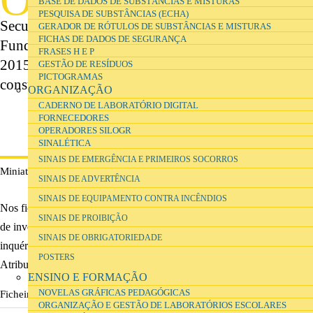
BASE DE DADOS DE SUBSTÂNCIAS E MISTURAS
novos laboratórios escolares do Ensino
PESQUISA DE SUBSTÂNCIAS (ECHA)
Secundário foi um projecto financiado pela
GERADOR DE RÓTULOS DE SUBSTÂNCIAS E MISTURAS
FICHAS DE DADOS DE SEGURANÇA
Fundação para a Ciência e Tecnologia entre 2013-
FRASES H E P
2015, cujos documentos e resultados poderá
GESTÃO DE RESÍDUOS
PICTOGRAMAS
consultar nesta secção.
ORGANIZAÇÃO
CADERNO DE LABORATÓRIO DIGITAL
FORNECEDORES
OPERADORES SILOGR
SINALÉTICA
SINAIS DE EMERGÊNCIA E PRIMEIROS SOCORROS
Miniatura do poster
SINAIS DE ADVERTÊNCIA
SINAIS DE EQUIPAMENTO CONTRA INCÊNDIOS
Nos ficheiros em baixo, poderá consultar um breve resumo do projecto
SINAIS DE PROIBIÇÃO
de investigação e a folha de cálculo com os dados recolhidos no
SINAIS DE OBRIGATORIEDADE
inquérito por questionário, sob uma licença Creative Commons
POSTERS
Atribuição.
ENSINO E FORMAÇÃO
NOVELAS GRÁFICAS PEDAGÓGICAS
Ficheiros
ORGANIZAÇÃO E GESTÃO DE LABORATÓRIOS ESCOLARES