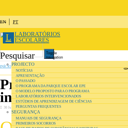
Passar para o conteúdo principal
EN
PT
LABORATÓRIOS
L
ESCOLARES
Toggle
navigation
ESTÁ AQUI
PROJECTO
INÍCIO
»
INVESTIGAÇÃO
NOTÍCIAS
APRESENTAÇÃO
Projecto de
O PASSADO
O PROGRAMA DA PARQUE ESCOLAR EPE
O MODELO PROPOSTO PARA O PROGRAMA
investigação
LABORATÓRIOS INTERVENCIONADOS
ESTÚDIOS DE APRENDIZAGEM DE CIÊNCIAS
PERGUNTAS FREQUENTES
30 Julho 2016
Investigação
SEGURANÇA
MANUAIS DE SEGURANÇA
O
projecto Atitudes, Expectativas e Práticas nos
PRIMEIROS SOCORROS