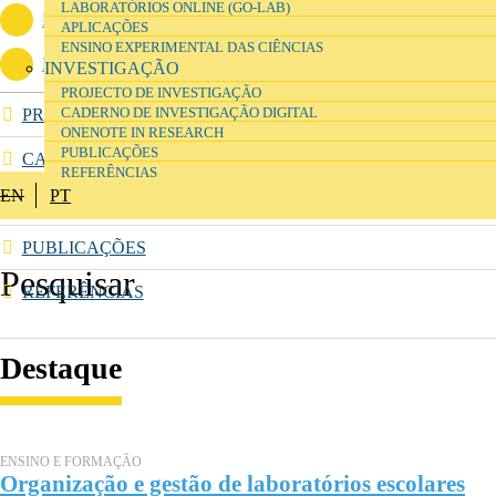
LABORATÓRIOS ONLINE (GO-LAB)
Project Chart (2012)
(143.41 KB)
APLICAÇÕES
ENSINO EXPERIMENTAL DAS CIÊNCIAS
Dados recolhidos no inquérito por questionário
(36.54 KB)
INVESTIGAÇÃO
PROJECTO DE INVESTIGAÇÃO
PROJECTO DE INVESTIGAÇÃO
CADERNO DE INVESTIGAÇÃO DIGITAL
ONENOTE IN RESEARCH
PUBLICAÇÕES
CADERNO DE INVESTIGAÇÃO DIGITAL
REFERÊNCIAS
EN
PT
ONENOTE IN RESEARCH
PUBLICAÇÕES
REFERÊNCIAS
Destaque
ENSINO E FORMAÇÃO
Organização e gestão de laboratórios escolares