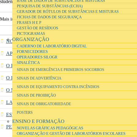
BASE DE DADOS DE SUBSTÂNCIAS E MISTURAS
students and school teachers.
PESQUISA DE SUBSTÂNCIAS (ECHA)
GERADOR DE RÓTULOS DE SUBSTÂNCIAS E MISTURAS
FICHAS DE DADOS DE SEGURANÇA
Chemix 2.0
Mais informação
FRASES H E P
GESTÃO DE RESÍDUOS
PICTOGRAMAS
ORGANIZAÇÃO
NOTÍCIAS
CADERNO DE LABORATÓRIO DIGITAL
FORNECEDORES
APRESENTAÇÃO
OPERADORES SILOGR
SINALÉTICA
O PASSADO
SINAIS DE EMERGÊNCIA E PRIMEIROS SOCORROS
O PROGRAMA DA PARQUE ESCOLAR EPE
SINAIS DE ADVERTÊNCIA
SINAIS DE EQUIPAMENTO CONTRA INCÊNDIOS
O MODELO PROPOSTO PARA O PROGRAMA
SINAIS DE PROIBIÇÃO
LABORATÓRIOS INTERVENCIONADOS
SINAIS DE OBRIGATORIEDADE
POSTERS
ESTÚDIOS DE APRENDIZAGEM DE CIÊNCIAS
ENSINO E FORMAÇÃO
PERGUNTAS FREQUENTES
NOVELAS GRÁFICAS PEDAGÓGICAS
ORGANIZAÇÃO E GESTÃO DE LABORATÓRIOS ESCOLARES