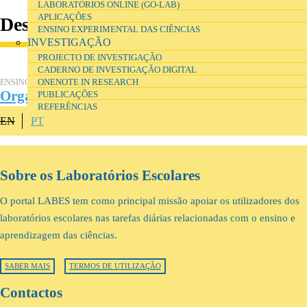
LABORATÓRIOS ONLINE (GO-LAB)
APLICAÇÕES
Destaque
ENSINO EXPERIMENTAL DAS CIÊNCIAS
INVESTIGAÇÃO
PROJECTO DE INVESTIGAÇÃO
CADERNO DE INVESTIGAÇÃO DIGITAL
ENSINO E FORMAÇÃO
ONENOTE IN RESEARCH
Organização e gestão de laboratórios escolares
PUBLICAÇÕES
REFERÊNCIAS
EN
PT
Sobre os Laboratórios Escolares
O portal LABES tem como principal missão apoiar os utilizadores dos
laboratórios escolares nas tarefas diárias relacionadas com o ensino e
aprendizagem das ciências.
SABER MAIS
TERMOS DE UTILIZAÇÃO
Contactos