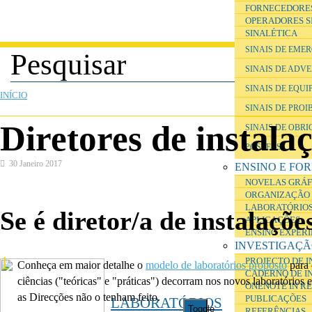
FORNECEDORE
OPERADORES S
SINALÉTICA
SINAIS DE EME
SINAIS DE ADV
ESTÁ AQUI
SINAIS DE EQU
INÍCIO
SINAIS DE PROI
Diretores de instala
SINAIS DE OBR
POSTERS
30 Janeiro 2017
ENSINO E FO
NOVELAS GRÁF
ORGANIZAÇÃO 
LABORATÓRIOS
Se é diretor/a de instalaçõ
APLICAÇÕES
ENSINO EXPER
INVESTIGAÇ
PROJECTO DE 
Conheça em maior detalhe o
modelo de laboratórios proposto
para
CADERNO DE I
ciências ("teóricas" e "práticas") decorram nos novos laboratórios
ONENOTE IN R
as Direcções não o tenham feito.
PUBLICAÇÕES
LABORATÓRIOS
Toggle
REFERÊNCIAS