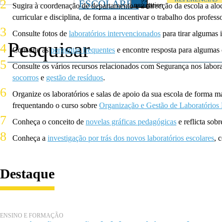
ESCOLARES
Sugira à coordenação de departamento e à direcção da escola a aloc
navigation
curricular e disciplina, de forma a incentivar o trabalho dos profes
Consulte fotos de
laboratórios intervencionados
para tirar algumas 
Consulte as
perguntas frequentes
e encontre resposta para algumas 
Consulte os vários recursos relacionados com Segurança nos labora
socorros
e
gestão de resíduos
.
Organize os laboratórios e salas de apoio da sua escola de forma ma
frequentando o curso sobre
Organização e Gestão de Laboratórios 
Conheça o conceito de
novelas gráficas pedagógicas
e reflicta sobr
Conheça a
investigação por trás dos novos laboratórios escolares
, 
Destaque
ENSINO E FORMAÇÃO