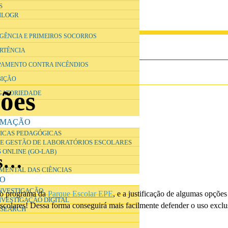
S
ILOGR
RGÊNCIA E PRIMEIROS SOCORROS
ERTÊNCIA
IPAMENTO CONTRA INCÊNDIOS
BIÇÃO
ções
IGATORIEDADE
RMAÇÃO
ICAS PEDAGÓGICAS
E GESTÃO DE LABORATÓRIOS ESCOLARES
 ONLINE (GO-LAB)
es…
IMENTAL DAS CIÊNCIAS
ÃO
INVESTIGAÇÃO
 o programa da
Parque Escolar EPE
, e a justificação de algumas opções
NVESTIGAÇÃO DIGITAL
 escolares! Dessa forma conseguirá mais facilmente defender o uso excl
ESEARCH