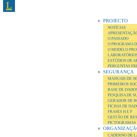
L
Passar para o conteúdo principal
PROJECTO
NOTÍCIAS
APRESENTAÇÃ
O PASSADO
O PROGRAMA D
O MODELO PRO
LABORATÓRIOS
ESTÚDIOS DE 
PERGUNTAS FR
SEGURANÇA
MANUAIS DE S
PRIMEIROS SO
BASE DE DADOS
PESQUISA DE S
GERADOR DE R
FICHAS DE DA
FRASES H E P
GESTÃO DE RE
PICTOGRAMAS
ORGANIZAÇÃ
CADERNO DE L